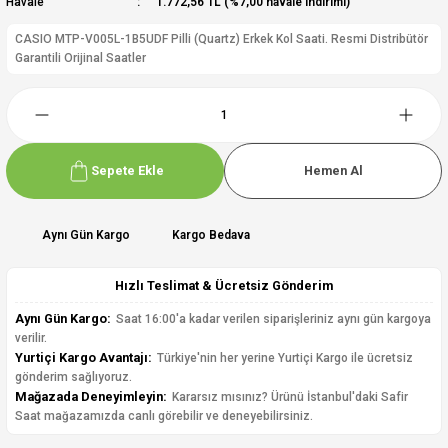
Havale
1.772,56 TL (%7,00 havale indirimi)
CASIO MTP-V005L-1B5UDF Pilli (Quartz) Erkek Kol Saati. Resmi Distribütör
Garantili Orijinal Saatler
Sepete Ekle
Hemen Al
Aynı Gün Kargo
Kargo Bedava
Hızlı Teslimat & Ücretsiz Gönderim
Aynı Gün Kargo:
Saat 16:00'a kadar verilen siparişleriniz aynı gün kargoya
verilir.
Yurtiçi Kargo Avantajı:
Türkiye'nin her yerine Yurtiçi Kargo ile ücretsiz
gönderim sağlıyoruz.
Mağazada Deneyimleyin:
Kararsız mısınız? Ürünü İstanbul'daki Safir
Saat mağazamızda canlı görebilir ve deneyebilirsiniz.