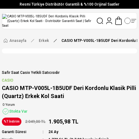
Resmi Türkiye Distribütör Garantili & %100 Orijinal Saatler
Vade Farksız 6 Taksit
Aynı Gün Stoktan Gönderim
Ücretsiz Kargo
Anasayfa
Erkek
CASIO MTP-V005L-1B5UDF Deri Kordonlu Klasi
Safir Saat Casio Yetkili Satıcısıdır
CASIO
CASIO MTP-V005L-1B5UDF Deri Kordonlu Klasik Pilli
(Quartz) Erkek Kol Saati
0 Yorum
Stokta Var
1.905,98 TL
2.049,00 TL
%7 İndirim
Garanti Süresi
24 Ay