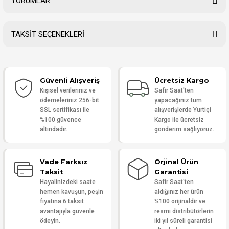
YORUMLAR
TAKSİT SEÇENEKLERİ
Bu ürüne ilk yorumu siz yapın!
Güvenli Alışveriş
Ücretsiz Kargo
Yorum Yaz
Kişisel verileriniz ve
Safir Saat'ten
ödemeleriniz 256-bit
yapacağınız tüm
SSL sertifikası ile
alışverişlerde Yurtiçi
%100 güvence
Kargo ile ücretsiz
altındadır.
gönderim sağlıyoruz.
Vade Farksız
Orjinal Ürün
Taksit
Garantisi
Hayalinizdeki saate
Safir Saat'ten
hemen kavuşun, peşin
aldığınız her ürün
fiyatına 6 taksit
%100 orijinaldir ve
avantajıyla güvenle
resmi distribütörlerin
ödeyin.
iki yıl süreli garantisi