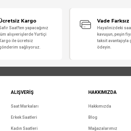
Bu ürüne ilk yorumu siz yapın!
Ücretsiz Kargo
Vade Farksız 
Safir Saat'ten yapacağınız
Hayalinizdeki sa
Yorum Yaz
tüm alışverişlerde Yurtiçi
kavuşun, peşin fiy
Kargo ile ücretsiz
taksit avantajıyla
gönderim sağlıyoruz.
ödeyin.
ALIŞVERİŞ
HAKKIMIZDA
Saat Markaları
Hakkımızda
Erkek Saatleri
Blog
Kadın Saatleri
Mağazalarımız