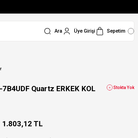
Ara
Üye Girişi
Sepetim
r
-7B4UDF Quartz ERKEK KOL
Stokta Yok
1.803,12 TL