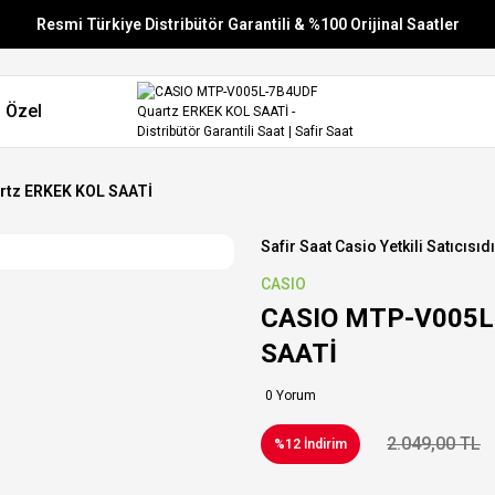
Resmi Türkiye Distribütör Garantili & %100 Orijinal Saatler
Vade Farksız 6 Taksit
 Özel
Aynı Gün Stoktan Gönderim
Ücretsiz Kargo
tz ERKEK KOL SAATİ
Safir Saat Casio Yetkili Satıcısıdı
CASIO
CASIO MTP-V005L
SAATİ
0 Yorum
2.049,00 TL
%12 İndirim