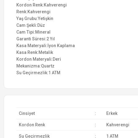
Kordon Renk:Kahverengi
Renk:Kahverengi
Yaş Grubu:Yetişkin
Cam Şekli:Düz
Cam Tipi:Mineral
Garanti Süresi:2 Yıl
Kasa Materyali:İyon Kaplama
Kasa Renk:Metalik
Kordon Materyali:Deri
Mekanizma:Quartz
Su Geçirmezlik:1 ATM
Cinsiyet
:
Erkek
Kordon Renk
:
Kahverengi
Su Geçirmezlik
:
1 ATM