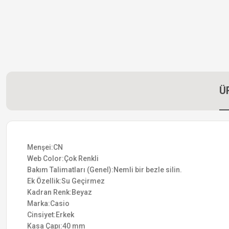
Ü
Menşei:CN
Web Color:Çok Renkli
Bakım Talimatları (Genel):Nemli bir bezle silin.
Ek Özellik:Su Geçirmez
Kadran Renk:Beyaz
Marka:Casio
Cinsiyet:Erkek
Kasa Çapı:40 mm