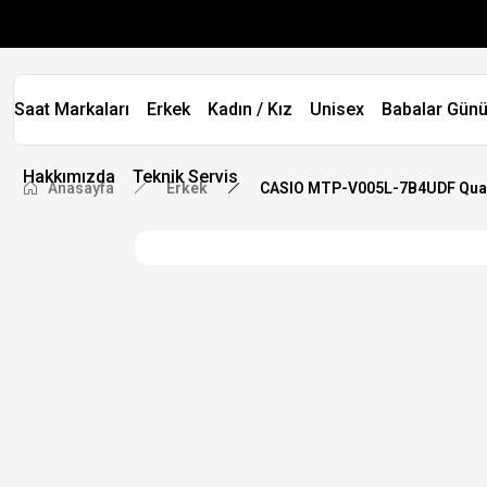
Saat Markaları
Erkek
Kadın / Kız
Unisex
Babalar Günü
Hakkımızda
Teknik Servis
Anasayfa
Erkek
CASIO MTP-V005L-7B4UDF Quar