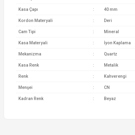
Kasa Çapı
:
40 mm
Kordon Materyali
:
Deri
Cam Tipi
:
Mineral
Kasa Materyali
:
İyon Kaplama
Mekanizma
:
Quartz
Kasa Renk
:
Metalik
Renk
:
Kahverengi
Menşei
:
CN
Kadran Renk
:
Beyaz