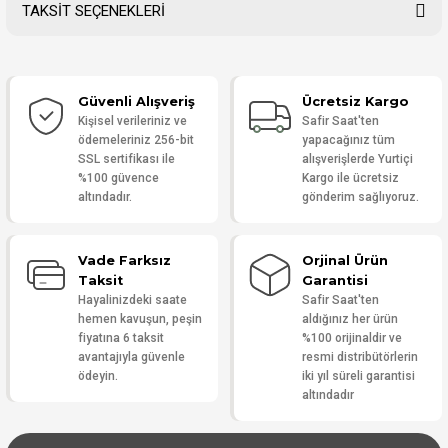
TAKSİT SEÇENEKLERİ
Bu ürüne ilk yorumu siz yapın!
Güvenli Alışveriş
Ücretsiz Kargo
Yorum Yaz
Kişisel verileriniz ve
Safir Saat'ten
ödemeleriniz 256-bit
yapacağınız tüm
SSL sertifikası ile
alışverişlerde Yurtiçi
%100 güvence
Kargo ile ücretsiz
altındadır.
gönderim sağlıyoruz.
Vade Farksız
Orjinal Ürün
Taksit
Garantisi
Hayalinizdeki saate
Safir Saat'ten
hemen kavuşun, peşin
aldığınız her ürün
fiyatına 6 taksit
%100 orijinaldir ve
avantajıyla güvenle
resmi distribütörlerin
ödeyin.
iki yıl süreli garantisi
altındadır