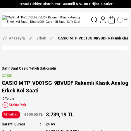
Resmi Türkiye Distribütör Garantili & %100 Orijinal Saatler
Vade Farksız 6 Taksit
Aynı Gün Stoktan Gönderim
Ücretsiz Kargo
Anasayfa
Erkek
CASIO MTP-VD01SG-9BVUDF Rakamlı Klasik 
Safir Saat Casio Yetkili Satıcısıdır
CASIO
CASIO MTP-VD01SG-9BVUDF Rakamlı Klasik Analog
Erkek Kol Saati
0 Yorum
Stokta Yok
3.739,19 TL
4.109,00 TL
%9 İndirim
Garanti Süresi
24 Ay