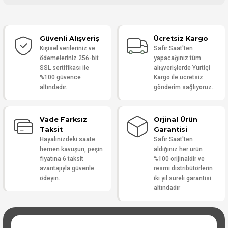
Bu ürüne ilk yorumu siz yapın!
Güvenli Alışveriş
Ücretsiz Kargo
Yorum Yaz
Kişisel verileriniz ve
Safir Saat'ten
ödemeleriniz 256-bit
yapacağınız tüm
SSL sertifikası ile
alışverişlerde Yurtiçi
%100 güvence
Kargo ile ücretsiz
altındadır.
gönderim sağlıyoruz.
Vade Farksız
Orjinal Ürün
Taksit
Garantisi
Hayalinizdeki saate
Safir Saat'ten
hemen kavuşun, peşin
aldığınız her ürün
fiyatına 6 taksit
%100 orijinaldir ve
avantajıyla güvenle
resmi distribütörlerin
ödeyin.
iki yıl süreli garantisi
altındadır