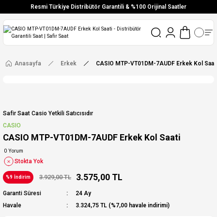
Resmi Türkiye Distribütör Garantili & %100 Orijinal Saatler
Vade Farksız 6 Taksit
Aynı Gün Stoktan Gönderim
Ücretsiz Kargo
Anasayfa
Erkek
CASIO MTP-VT01DM-7AUDF Erkek Kol Saat
Safir Saat Casio Yetkili Satıcısıdır
CASIO
CASIO MTP-VT01DM-7AUDF Erkek Kol Saati
0 Yorum
Stokta Yok
3.575,00 TL
3.929,00 TL
%9 İndirim
Garanti Süresi
24 Ay
Havale
3.324,75 TL (%7,00 havale indirimi)