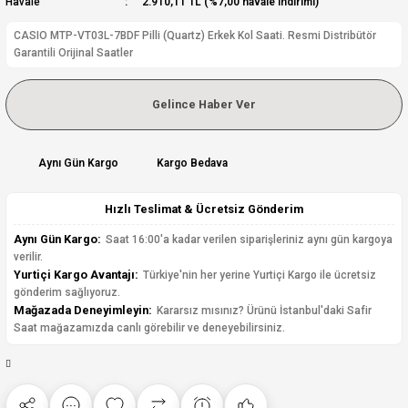
Havale
2.910,11 TL (%7,00 havale indirimi)
CASIO MTP-VT03L-7BDF Pilli (Quartz) Erkek Kol Saati. Resmi Distribütör
Garantili Orijinal Saatler
Gelince Haber Ver
Aynı Gün Kargo
Kargo Bedava
Hızlı Teslimat & Ücretsiz Gönderim
Aynı Gün Kargo:
Saat 16:00'a kadar verilen siparişleriniz aynı gün kargoya
verilir.
Yurtiçi Kargo Avantajı:
Türkiye'nin her yerine Yurtiçi Kargo ile ücretsiz
gönderim sağlıyoruz.
Mağazada Deneyimleyin:
Kararsız mısınız? Ürünü İstanbul'daki Safir
Saat mağazamızda canlı görebilir ve deneyebilirsiniz.