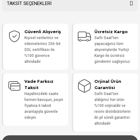
TAKSİT SEÇENEKLERİ
Bu ürüne ilk yorumu siz yapın!
Güvenli Alışveriş
Ücretsiz Kargo
Yorum Yaz
Kişisel verileriniz ve
Safir Saat'ten
ödemeleriniz 256-bit
yapacağınız tüm
SSL sertifikası ile
alışverişlerde Yurtiçi
%100 güvence
Kargo ile ücretsiz
altındadır.
gönderim sağlıyoruz.
Vade Farksız
Orjinal Ürün
Taksit
Garantisi
Hayalinizdeki saate
Safir Saat'ten
hemen kavuşun, peşin
aldığınız her ürün
fiyatına 6 taksit
%100 orijinaldir ve
avantajıyla güvenle
resmi distribütörlerin
ödeyin.
iki yıl süreli garantisi
altındadır