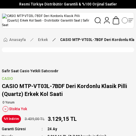
Resmi Türkiye Distribütör Garantili & %100 Orijinal Saatler
Vade Farksız 6 Taksit
Aynı Gün Stoktan Gönderim
Ücretsiz Kargo
Anasayfa
Erkek
CASIO MTP-VT03L-7BDF Deri Kordonlu Klasik 
Safir Saat Casio Yetkili Satıcısıdır
CASIO
CASIO MTP-VT03L-7BDF Deri Kordonlu Klasik Pilli
(Quartz) Erkek Kol Saati
0 Yorum
Stokta Yok
3.129,15 TL
3.439,00 TL
%9 İndirim
Garanti Süresi
24 Ay