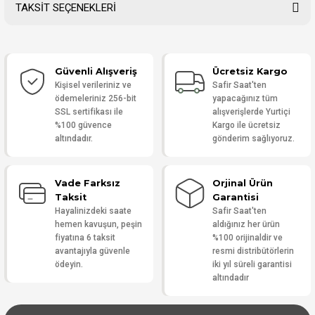
TAKSİT SEÇENEKLERİ
Bu ürüne ilk yorumu siz yapın!
Güvenli Alışveriş
Ücretsiz Kargo
Yorum Yaz
Kişisel verileriniz ve
Safir Saat'ten
ödemeleriniz 256-bit
yapacağınız tüm
SSL sertifikası ile
alışverişlerde Yurtiçi
%100 güvence
Kargo ile ücretsiz
altındadır.
gönderim sağlıyoruz.
Vade Farksız
Orjinal Ürün
Taksit
Garantisi
Hayalinizdeki saate
Safir Saat'ten
hemen kavuşun, peşin
aldığınız her ürün
fiyatına 6 taksit
%100 orijinaldir ve
avantajıyla güvenle
resmi distribütörlerin
ödeyin.
iki yıl süreli garantisi
altındadır