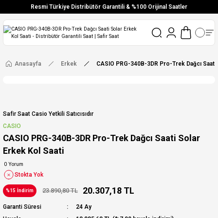
Resmi Türkiye Distribütör Garantili & %100 Orijinal Saatler
Vade Farksız 6 Taksit
Aynı Gün Stoktan Gönderim
Ücretsiz Kargo
Anasayfa
Erkek
CASIO PRG-340B-3DR Pro-Trek Dağcı Saati S
Safir Saat Casio Yetkili Satıcısıdır
CASIO
CASIO PRG-340B-3DR Pro-Trek Dağcı Saati Solar
Erkek Kol Saati
0 Yorum
Stokta Yok
20.307,18 TL
23.890,80 TL
%15 İndirim
Garanti Süresi
24 Ay