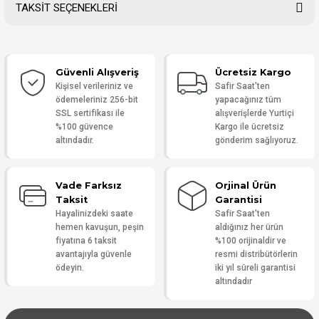
TAKSİT SEÇENEKLERİ
Bu ürüne ilk yorumu siz yapın!
Güvenli Alışveriş
Ücretsiz Kargo
Yorum Yaz
Kişisel verileriniz ve
Safir Saat'ten
ödemeleriniz 256-bit
yapacağınız tüm
SSL sertifikası ile
alışverişlerde Yurtiçi
%100 güvence
Kargo ile ücretsiz
altındadır.
gönderim sağlıyoruz.
Vade Farksız
Orjinal Ürün
Taksit
Garantisi
Hayalinizdeki saate
Safir Saat'ten
hemen kavuşun, peşin
aldığınız her ürün
fiyatına 6 taksit
%100 orijinaldir ve
avantajıyla güvenle
resmi distribütörlerin
ödeyin.
iki yıl süreli garantisi
altındadır