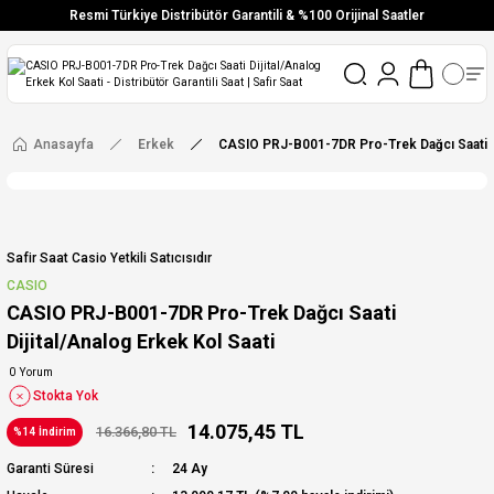
Resmi Türkiye Distribütör Garantili & %100 Orijinal Saatler
Vade Farksız 6 Taksit
Aynı Gün Stoktan Gönderim
Ücretsiz Kargo
Anasayfa
Erkek
CASIO PRJ-B001-7DR Pro-Trek Dağcı Saati Di
Safir Saat Casio Yetkili Satıcısıdır
CASIO
CASIO PRJ-B001-7DR Pro-Trek Dağcı Saati
Dijital/Analog Erkek Kol Saati
0 Yorum
Stokta Yok
14.075,45 TL
16.366,80 TL
%14 İndirim
Garanti Süresi
24 Ay