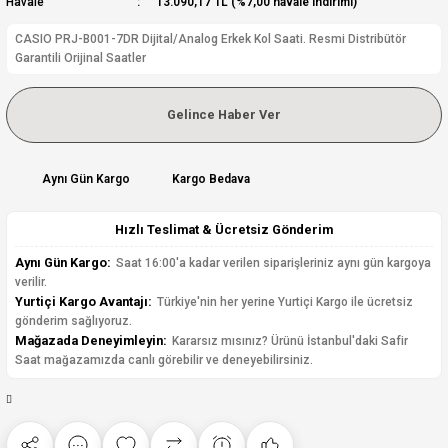
Havale
13.090,17 TL (%7,00 havale indirimi)
CASIO PRJ-B001-7DR Dijital/Analog Erkek Kol Saati. Resmi Distribütör
Garantili Orijinal Saatler
Gelince Haber Ver
Aynı Gün Kargo
Kargo Bedava
Hızlı Teslimat & Ücretsiz Gönderim
Aynı Gün Kargo:
Saat 16:00'a kadar verilen siparişleriniz aynı gün kargoya
verilir.
Yurtiçi Kargo Avantajı:
Türkiye'nin her yerine Yurtiçi Kargo ile ücretsiz
gönderim sağlıyoruz.
Mağazada Deneyimleyin:
Kararsız mısınız? Ürünü İstanbul'daki Safir
Saat mağazamızda canlı görebilir ve deneyebilirsiniz.