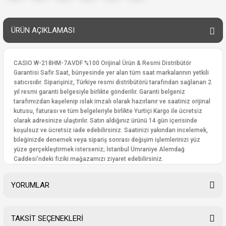
ÜRÜN AÇIKLAMASI
CASIO W-218HM-7AVDF %100 Orijinal Ürün & Resmi Distribütör
Garantisi Safir Saat, bünyesinde yer alan tüm saat markalarının yetkili
satıcısıdır. Siparişiniz, Türkiye resmi distribütörü tarafından sağlanan 2
yıl resmi garanti belgesiyle birlikte gönderilir. Garanti belgeniz
tarafımızdan kaşelenip ıslak imzalı olarak hazırlanır ve saatiniz orijinal
kutusu, faturası ve tüm belgeleriyle birlikte Yurtiçi Kargo ile ücretsiz
olarak adresinize ulaştırılır. Satın aldığınız ürünü 14 gün içerisinde
koşulsuz ve ücretsiz iade edebilirsiniz. Saatinizi yakından incelemek,
bileğinizde denemek veya sipariş sonrası değişim işlemlerinizi yüz
yüze gerçekleştirmek isterseniz; İstanbul Ümraniye Alemdağ
Caddesi’ndeki fiziki mağazamızı ziyaret edebilirsiniz.
YORUMLAR
TAKSİT SEÇENEKLERİ