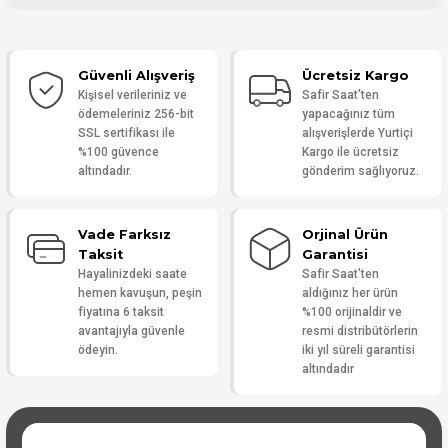
Bu ürüne ilk yorumu siz yapın!
Güvenli Alışveriş
Ücretsiz Kargo
Yorum Yaz
Kişisel verileriniz ve
Safir Saat'ten
ödemeleriniz 256-bit
yapacağınız tüm
SSL sertifikası ile
alışverişlerde Yurtiçi
%100 güvence
Kargo ile ücretsiz
altındadır.
gönderim sağlıyoruz.
Vade Farksız
Orjinal Ürün
Taksit
Garantisi
Hayalinizdeki saate
Safir Saat'ten
hemen kavuşun, peşin
aldığınız her ürün
fiyatına 6 taksit
%100 orijinaldir ve
avantajıyla güvenle
resmi distribütörlerin
ödeyin.
iki yıl süreli garantisi
altındadır