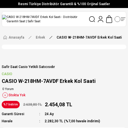
Resmi Türkiye Distribütör Garantili & %100 Orijinal Saatler
Vade Farksız 6 Taksit
Aynı Gün Stoktan Gönderim
Ücretsiz Kargo
Anasayfa
Erkek
CASIO W-218HM-7AVDF Erkek Kol Saati
Safir Saat Casio Yetkili Satıcısıdır
CASIO
CASIO W-218HM-7AVDF Erkek Kol Saati
0 Yorum
Stokta Yok
2.454,08 TL
2.638,80 TL
%7 İndirim
Garanti Süresi
24 Ay
Havale
2.282,30 TL (%7,00 havale indirimi)