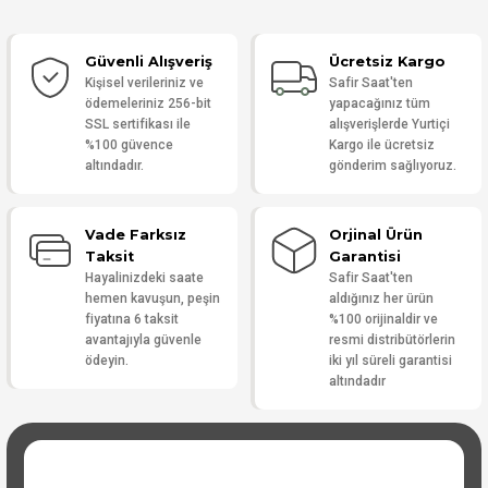
Güvenli Alışveriş
Ücretsiz Kargo
Yorum Yaz
Kişisel verileriniz ve
Safir Saat'ten
ödemeleriniz 256-bit
yapacağınız tüm
SSL sertifikası ile
alışverişlerde Yurtiçi
%100 güvence
Kargo ile ücretsiz
altındadır.
gönderim sağlıyoruz.
Vade Farksız
Orjinal Ürün
Taksit
Garantisi
Hayalinizdeki saate
Safir Saat'ten
hemen kavuşun, peşin
aldığınız her ürün
fiyatına 6 taksit
%100 orijinaldir ve
avantajıyla güvenle
resmi distribütörlerin
ödeyin.
iki yıl süreli garantisi
altındadır