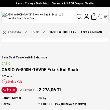
Resmi Türkiye Distribütör Garantili & %100 Orijinal Saatler
Vade Farksız 6 Taksit
Aynı Gün Stoktan Gönderim
Ücretsiz Kargo
Anasayfa
Erkek
CASIO W-800H-1AVDF Erkek Kol Saati
Safir Saat Casio Yetkili Satıcısıdır
CASIO
CASIO W-800H-1AVDF Erkek Kol Saati
0 Yorum
Stokta Yok
2.278,06 TL
2.449,00 TL
%7 İndirim
Garanti Süresi
24 Ay
Havale
2.118,60 TL (%7,00 havale indirimi)