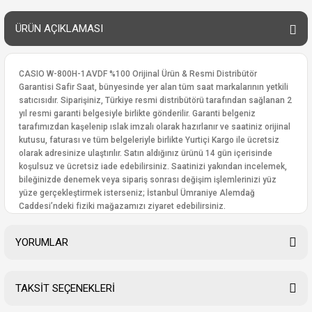
ÜRÜN AÇIKLAMASI
CASIO W-800H-1AVDF %100 Orijinal Ürün & Resmi Distribütör
Garantisi Safir Saat, bünyesinde yer alan tüm saat markalarının yetkili
satıcısıdır. Siparişiniz, Türkiye resmi distribütörü tarafından sağlanan 2
yıl resmi garanti belgesiyle birlikte gönderilir. Garanti belgeniz
tarafımızdan kaşelenip ıslak imzalı olarak hazırlanır ve saatiniz orijinal
kutusu, faturası ve tüm belgeleriyle birlikte Yurtiçi Kargo ile ücretsiz
olarak adresinize ulaştırılır. Satın aldığınız ürünü 14 gün içerisinde
koşulsuz ve ücretsiz iade edebilirsiniz. Saatinizi yakından incelemek,
bileğinizde denemek veya sipariş sonrası değişim işlemlerinizi yüz
yüze gerçekleştirmek isterseniz; İstanbul Ümraniye Alemdağ
Caddesi’ndeki fiziki mağazamızı ziyaret edebilirsiniz.
YORUMLAR
TAKSİT SEÇENEKLERİ
Bu ürüne ilk yorumu siz yapın!