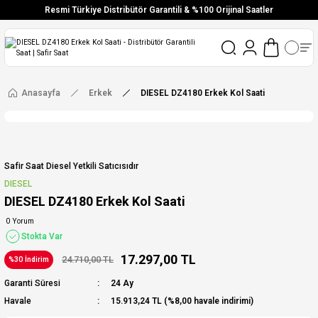
Resmi Türkiye Distribütör Garantili & %100 Orijinal Saatler
Vade Farksız 6 Taksit
Aynı Gün Stoktan Gönderim
Ücretsiz Kargo
Anasayfa
Erkek
DIESEL DZ4180 Erkek Kol Saati
Safir Saat Diesel Yetkili Satıcısıdır
DIESEL
DIESEL DZ4180 Erkek Kol Saati
0 Yorum
Stokta Var
17.297,00 TL
24.710,00 TL
%30 İndirim
Garanti Süresi
24 Ay
Havale
15.913,24 TL (%8,00 havale indirimi)