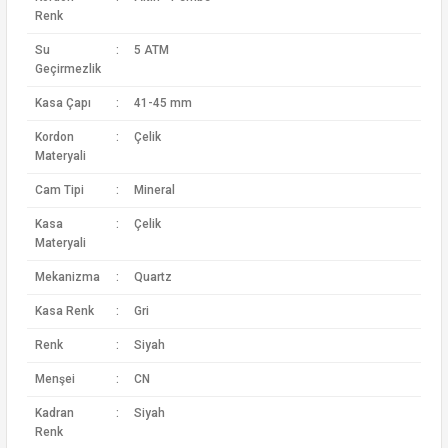
Renk
Su
:
5 ATM
Geçirmezlik
Kasa Çapı
:
41-45 mm
Kordon
:
Çelik
Materyali
Cam Tipi
:
Mineral
Kasa
:
Çelik
Materyali
Mekanizma
:
Quartz
Kasa Renk
:
Gri
Renk
:
Siyah
Menşei
:
CN
Kadran
:
Siyah
Renk