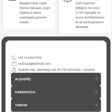
Hayalinizdeki saate
Safir Saat'ten
hemen kavuşun, peşin
aldığınız her ürün
fiyatına 6 taksit
%100 orijinaldir ve
avantajıyla güvenle
resmi distribütörlerin
ödeyin.
iki yıl süreli garantisi
altındadır
+90 2163447309
safirsaat@hotmail.com
Atatürk mah. Alemdağ cad. No 104 Ümraniye / İstanbul
ALIŞVERİŞ
HAKKIMIZDA
YARDIM