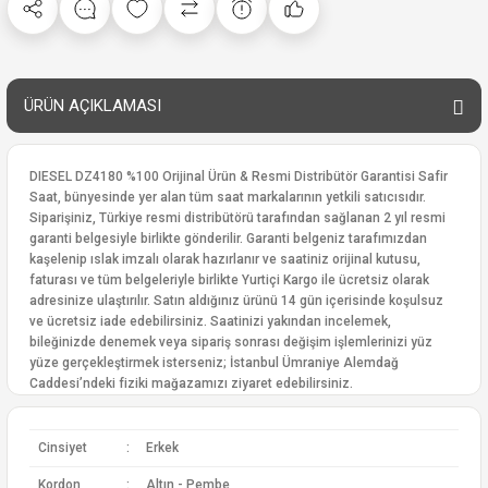
ÜRÜN AÇIKLAMASI
DIESEL DZ4180 %100 Orijinal Ürün & Resmi Distribütör Garantisi Safir
Saat, bünyesinde yer alan tüm saat markalarının yetkili satıcısıdır.
Siparişiniz, Türkiye resmi distribütörü tarafından sağlanan 2 yıl resmi
garanti belgesiyle birlikte gönderilir. Garanti belgeniz tarafımızdan
kaşelenip ıslak imzalı olarak hazırlanır ve saatiniz orijinal kutusu,
faturası ve tüm belgeleriyle birlikte Yurtiçi Kargo ile ücretsiz olarak
adresinize ulaştırılır. Satın aldığınız ürünü 14 gün içerisinde koşulsuz
ve ücretsiz iade edebilirsiniz. Saatinizi yakından incelemek,
bileğinizde denemek veya sipariş sonrası değişim işlemlerinizi yüz
yüze gerçekleştirmek isterseniz; İstanbul Ümraniye Alemdağ
Caddesi’ndeki fiziki mağazamızı ziyaret edebilirsiniz.
Cinsiyet
:
Erkek
Kordon
:
Altın - Pembe