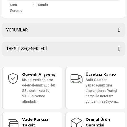
Kutu
:
Kutulu
Durumu
YORUMLAR
TAKSİT SEÇENEKLERİ
Bu ürüne ilk yorumu siz yapın!
Güvenli Alışveriş
Ücretsiz Kargo
Yorum Yaz
Kişisel verileriniz ve
Safir Saat'ten
ödemeleriniz 256-bit
yapacağınız tüm
SSL sertifikası ile
alışverişlerde Yurtiçi
%100 güvence
Kargo ile ücretsiz
altındadır.
gönderim sağlıyoruz.
Vade Farksız
Orjinal Ürün
Taksit
Garantisi