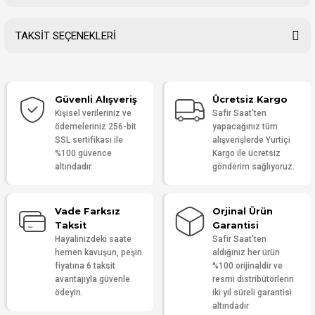
TAKSİT SEÇENEKLERİ
Bu ürüne ilk yorumu siz yapın!
Güvenli Alışveriş
Ücretsiz Kargo
Yorum Yaz
Kişisel verileriniz ve
Safir Saat'ten
ödemeleriniz 256-bit
yapacağınız tüm
SSL sertifikası ile
alışverişlerde Yurtiçi
%100 güvence
Kargo ile ücretsiz
altındadır.
gönderim sağlıyoruz.
Vade Farksız
Orjinal Ürün
Taksit
Garantisi
Hayalinizdeki saate
Safir Saat'ten
hemen kavuşun, peşin
aldığınız her ürün
fiyatına 6 taksit
%100 orijinaldir ve
avantajıyla güvenle
resmi distribütörlerin
ödeyin.
iki yıl süreli garantisi
altındadır