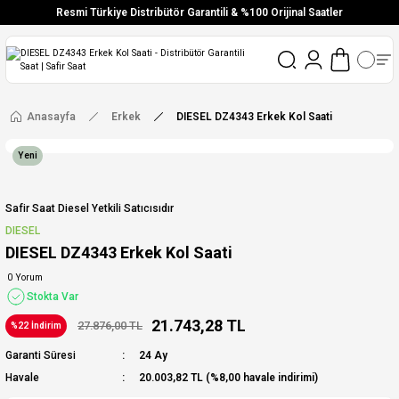
Resmi Türkiye Distribütör Garantili & %100 Orijinal Saatler
Vade Farksız 6 Taksit
Aynı Gün Stoktan Gönderim
Ücretsiz Kargo
Anasayfa
Erkek
DIESEL DZ4343 Erkek Kol Saati
Yeni
Safir Saat Diesel Yetkili Satıcısıdır
DIESEL
DIESEL DZ4343 Erkek Kol Saati
0 Yorum
Stokta Var
21.743,28 TL
27.876,00 TL
%22 İndirim
Garanti Süresi
24 Ay
Havale
20.003,82 TL (%8,00 havale indirimi)