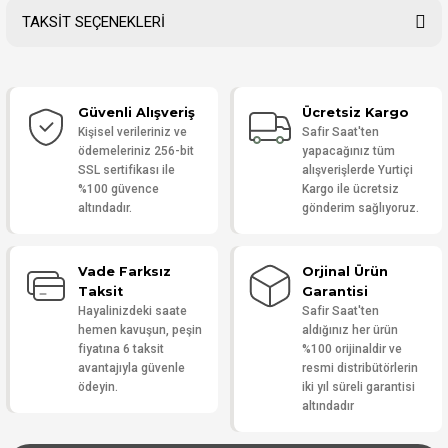
TAKSİT SEÇENEKLERİ
Bu ürüne ilk yorumu siz yapın!
Güvenli Alışveriş
Ücretsiz Kargo
Yorum Yaz
Kişisel verileriniz ve
Safir Saat'ten
ödemeleriniz 256-bit
yapacağınız tüm
SSL sertifikası ile
alışverişlerde Yurtiçi
%100 güvence
Kargo ile ücretsiz
altındadır.
gönderim sağlıyoruz.
Vade Farksız
Orjinal Ürün
Taksit
Garantisi
Hayalinizdeki saate
Safir Saat'ten
hemen kavuşun, peşin
aldığınız her ürün
fiyatına 6 taksit
%100 orijinaldir ve
avantajıyla güvenle
resmi distribütörlerin
ödeyin.
iki yıl süreli garantisi
altındadır