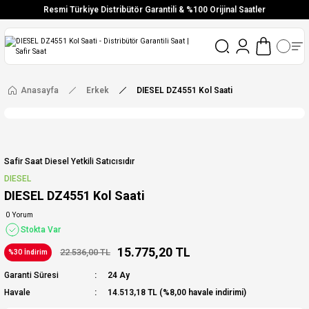
Resmi Türkiye Distribütör Garantili & %100 Orijinal Saatler
Vade Farksız 6 Taksit
Aynı Gün Stoktan Gönderim
Ücretsiz Kargo
Anasayfa
Erkek
DIESEL DZ4551 Kol Saati
Safir Saat Diesel Yetkili Satıcısıdır
DIESEL
DIESEL DZ4551 Kol Saati
0 Yorum
Stokta Var
15.775,20 TL
22.536,00 TL
%30 İndirim
Garanti Süresi
24 Ay
Havale
14.513,18 TL (%8,00 havale indirimi)