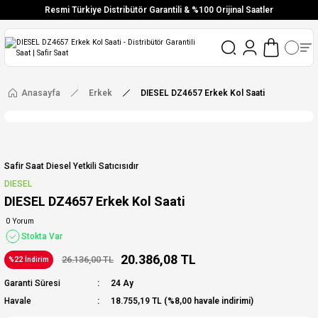
Resmi Türkiye Distribütör Garantili & %100 Orijinal Saatler
Vade Farksız 6 Taksit
Aynı Gün Stoktan Gönderim
Ücretsiz Kargo
Anasayfa
Erkek
DIESEL DZ4657 Erkek Kol Saati
Safir Saat Diesel Yetkili Satıcısıdır
DIESEL
DIESEL DZ4657 Erkek Kol Saati
0 Yorum
Stokta Var
20.386,08 TL
26.136,00 TL
%22 İndirim
Garanti Süresi
24 Ay
Havale
18.755,19 TL (%8,00 havale indirimi)