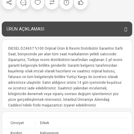
ÜRÜN AÇIKLAMASI
DIESEL DZ4657 %100 Orijinal Ürün & Resmi Distribütör Garantisi Safir
Saat, bünyesinde yer alan tüm saat markalarının yetkili satıcısıdır.
Siparişiniz, Türkiye resmi distribütörü tarafından sağlanan 2 yıl resmi
garanti belgesiyle birlikte gönderilir. Garanti belgeniz tarafımızdan
kaşelenip ıslak imzalı olarak hazırlanır ve saatiniz orijinal kutusu,
faturası ve tüm belgeleriyle birlikte Yurtiçi Kargo ile ücretsiz olarak
adresinize ulaştırılır. Satın aldığınız ürünü 14 gün içerisinde koşulsuz
ve ücretsiz iade edebilirsiniz. Saatinizi yakından incelemek,
bileğinizde denemek veya sipariş sonrası değişim işlemlerinizi yüz
yüze gerçekleştirmek isterseniz; İstanbul Ümraniye Alemdağ
Caddesi’ndeki fiziki mağazamızı ziyaret edebilirsiniz.
Cinsiyet
:
Erkek
Kordon
:
Kahverengi