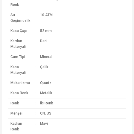
Renk
Su
:
10 ATM
Geçirmezlik
Kasa Çapı
:
52 mm
Kordon
:
Deri
Materyali
Cam Tipi
:
Mineral
Kasa
:
Çelik
Materyali
Mekanizma
:
Quartz
Kasa Renk
:
Metalik
Renk
:
İki Renk
Menşei
:
CN, US
Kadran
:
Mavi
Renk