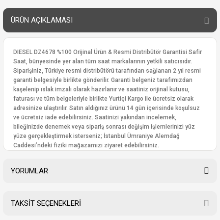
ÜRÜN AÇIKLAMASI
DIESEL DZ4678 %100 Orijinal Ürün & Resmi Distribütör Garantisi Safir
Saat, bünyesinde yer alan tüm saat markalarının yetkili satıcısıdır.
Siparişiniz, Türkiye resmi distribütörü tarafından sağlanan 2 yıl resmi
garanti belgesiyle birlikte gönderilir. Garanti belgeniz tarafımızdan
kaşelenip ıslak imzalı olarak hazırlanır ve saatiniz orijinal kutusu,
faturası ve tüm belgeleriyle birlikte Yurtiçi Kargo ile ücretsiz olarak
adresinize ulaştırılır. Satın aldığınız ürünü 14 gün içerisinde koşulsuz
ve ücretsiz iade edebilirsiniz. Saatinizi yakından incelemek,
bileğinizde denemek veya sipariş sonrası değişim işlemlerinizi yüz
yüze gerçekleştirmek isterseniz; İstanbul Ümraniye Alemdağ
Caddesi’ndeki fiziki mağazamızı ziyaret edebilirsiniz.
YORUMLAR
TAKSİT SEÇENEKLERİ
Bu ürüne ilk yorumu siz yapın!