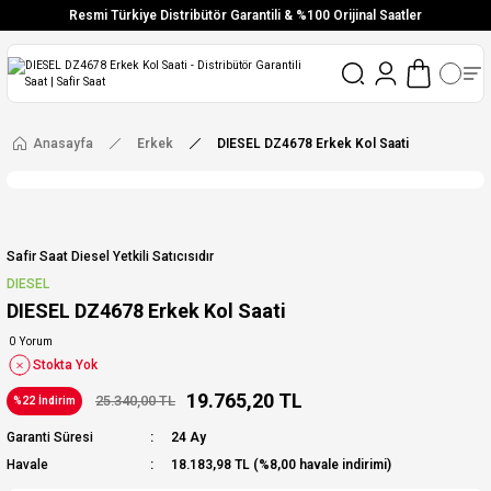
Resmi Türkiye Distribütör Garantili & %100 Orijinal Saatler
Vade Farksız 6 Taksit
Aynı Gün Stoktan Gönderim
Ücretsiz Kargo
Anasayfa
Erkek
DIESEL DZ4678 Erkek Kol Saati
Safir Saat Diesel Yetkili Satıcısıdır
DIESEL
DIESEL DZ4678 Erkek Kol Saati
0 Yorum
Stokta Yok
19.765,20 TL
25.340,00 TL
%22 İndirim
Garanti Süresi
24 Ay
Havale
18.183,98 TL (%8,00 havale indirimi)