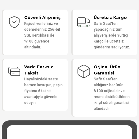
Güvenli Alışveriş
Ücretsiz Kargo
Yorum Yaz
Kişisel verileriniz ve
Safir Saat'ten
ödemeleriniz 256-bit
yapacağınız tüm
SSL sertifikası ile
alışverişlerde Yurtiçi
%100 güvence
Kargo ile ücretsiz
altındadır.
gönderim sağlıyoruz.
Vade Farksız
Orjinal Ürün
Taksit
Garantisi
Hayalinizdeki saate
Safir Saat'ten
hemen kavuşun, peşin
aldığınız her ürün
fiyatına 6 taksit
%100 orijinaldir ve
avantajıyla güvenle
resmi distribütörlerin
ödeyin.
iki yıl süreli garantisi
altındadır