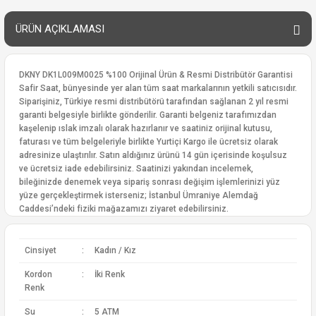
ÜRÜN AÇIKLAMASI
DKNY DK1L009M0025 %100 Orijinal Ürün & Resmi Distribütör Garantisi
Safir Saat, bünyesinde yer alan tüm saat markalarının yetkili satıcısıdır.
Siparişiniz, Türkiye resmi distribütörü tarafından sağlanan 2 yıl resmi
garanti belgesiyle birlikte gönderilir. Garanti belgeniz tarafımızdan
kaşelenip ıslak imzalı olarak hazırlanır ve saatiniz orijinal kutusu,
faturası ve tüm belgeleriyle birlikte Yurtiçi Kargo ile ücretsiz olarak
adresinize ulaştırılır. Satın aldığınız ürünü 14 gün içerisinde koşulsuz
ve ücretsiz iade edebilirsiniz. Saatinizi yakından incelemek,
bileğinizde denemek veya sipariş sonrası değişim işlemlerinizi yüz
yüze gerçekleştirmek isterseniz; İstanbul Ümraniye Alemdağ
Caddesi’ndeki fiziki mağazamızı ziyaret edebilirsiniz.
Cinsiyet
:
Kadın / Kız
Kordon
:
İki Renk
Renk
Su
:
5 ATM