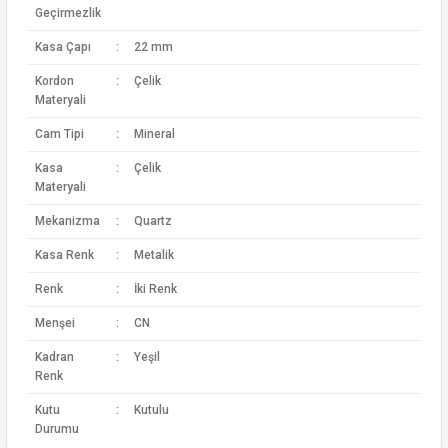
Geçirmezlik
Kasa Çapı
:
22 mm
Kordon
:
Çelik
Materyali
Cam Tipi
:
Mineral
Kasa
:
Çelik
Materyali
Mekanizma
:
Quartz
Kasa Renk
:
Metalik
Renk
:
İki Renk
Menşei
:
CN
Kadran
:
Yeşil
Renk
Kutu
:
Kutulu
Durumu