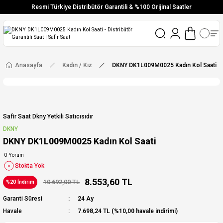
Resmi Türkiye Distribütör Garantili & %100 Orijinal Saatler
Vade Farksız 6 Taksit
Aynı Gün Stoktan Gönderim
Ücretsiz Kargo
Anasayfa
Kadın / Kız
DKNY DK1L009M0025 Kadın Kol Saati
Safir Saat Dkny Yetkili Satıcısıdır
DKNY
DKNY DK1L009M0025 Kadın Kol Saati
0 Yorum
Stokta Yok
8.553,60 TL
10.692,00 TL
%20 İndirim
Garanti Süresi
24 Ay
Havale
7.698,24 TL (%10,00 havale indirimi)