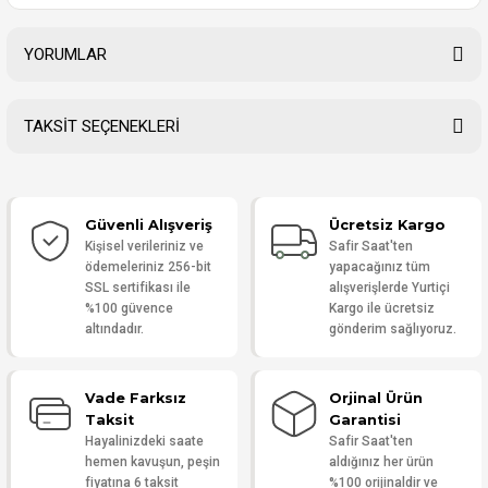
YORUMLAR
TAKSİT SEÇENEKLERİ
Bu ürüne ilk yorumu siz yapın!
Güvenli Alışveriş
Ücretsiz Kargo
Yorum Yaz
Kişisel verileriniz ve
Safir Saat'ten
ödemeleriniz 256-bit
yapacağınız tüm
SSL sertifikası ile
alışverişlerde Yurtiçi
%100 güvence
Kargo ile ücretsiz
altındadır.
gönderim sağlıyoruz.
Vade Farksız
Orjinal Ürün
Taksit
Garantisi
Hayalinizdeki saate
Safir Saat'ten
hemen kavuşun, peşin
aldığınız her ürün
fiyatına 6 taksit
%100 orijinaldir ve