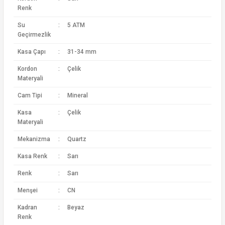
Renk
Su
:
5 ATM
Geçirmezlik
Kasa Çapı
:
31-34 mm
Kordon
:
Çelik
Materyali
Cam Tipi
:
Mineral
Kasa
:
Çelik
Materyali
Mekanizma
:
Quartz
Kasa Renk
:
Sarı
Renk
:
Sarı
Menşei
:
CN
Kadran
:
Beyaz
Renk