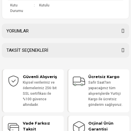
Kutu
:
Kutulu
Durumu
YORUMLAR
TAKSİT SEÇENEKLERİ
Bu ürüne ilk yorumu siz yapın!
Güvenli Alışveriş
Ücretsiz Kargo
Yorum Yaz
Kişisel verileriniz ve
Safir Saat'ten
ödemeleriniz 256-bit
yapacağınız tüm
SSL sertifikası ile
alışverişlerde Yurtiçi
%100 güvence
Kargo ile ücretsiz
altındadır.
gönderim sağlıyoruz.
Vade Farksız
Orjinal Ürün
Taksit
Garantisi