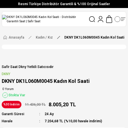
Resmi Türkiye Distribütör Garantili & %100 Orijinal Saatler
Vade Farksız 6 Taksit
Aynı Gün Stoktan Gönderim
Ücretsiz Kargo
Anasayfa
Kadın / Kız
DKNY DK1L060M0045 Kadın Kol Saati
Safir Saat Dkny Yetkili Satıcısıdır
DKNY
DKNY DK1L060M0045 Kadın Kol Saati
0 Yorum
Stokta Var
8.005,20 TL
11.436,00 TL
%30 İndirim
Garanti Süresi
24 Ay
Havale
7.204,68 TL (%10,00 havale indirimi)