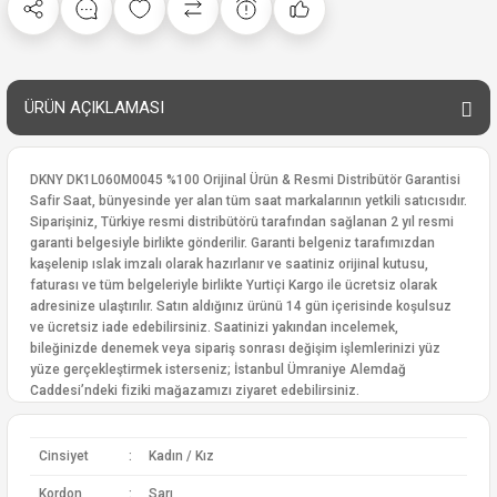
ÜRÜN AÇIKLAMASI
DKNY DK1L060M0045 %100 Orijinal Ürün & Resmi Distribütör Garantisi
Safir Saat, bünyesinde yer alan tüm saat markalarının yetkili satıcısıdır.
Siparişiniz, Türkiye resmi distribütörü tarafından sağlanan 2 yıl resmi
garanti belgesiyle birlikte gönderilir. Garanti belgeniz tarafımızdan
kaşelenip ıslak imzalı olarak hazırlanır ve saatiniz orijinal kutusu,
faturası ve tüm belgeleriyle birlikte Yurtiçi Kargo ile ücretsiz olarak
adresinize ulaştırılır. Satın aldığınız ürünü 14 gün içerisinde koşulsuz
ve ücretsiz iade edebilirsiniz. Saatinizi yakından incelemek,
bileğinizde denemek veya sipariş sonrası değişim işlemlerinizi yüz
yüze gerçekleştirmek isterseniz; İstanbul Ümraniye Alemdağ
Caddesi’ndeki fiziki mağazamızı ziyaret edebilirsiniz.
Cinsiyet
:
Kadın / Kız
Kordon
:
Sarı