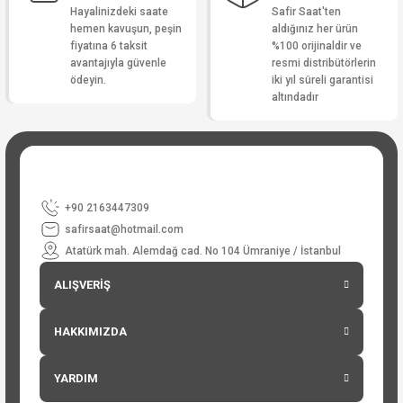
Hayalinizdeki saate
Safir Saat'ten
hemen kavuşun, peşin
aldığınız her ürün
fiyatına 6 taksit
%100 orijinaldir ve
avantajıyla güvenle
resmi distribütörlerin
ödeyin.
iki yıl süreli garantisi
altındadır
+90 2163447309
safirsaat@hotmail.com
Atatürk mah. Alemdağ cad. No 104 Ümraniye / İstanbul
ALIŞVERİŞ
HAKKIMIZDA
YARDIM