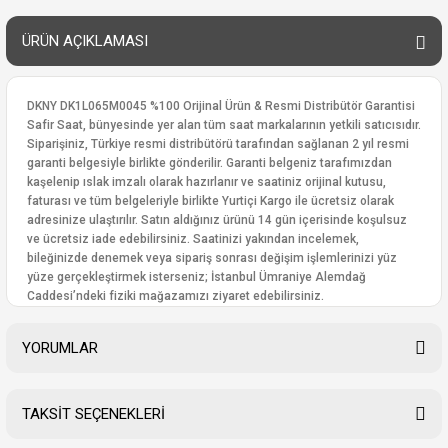
ÜRÜN AÇIKLAMASI
DKNY DK1L065M0045 %100 Orijinal Ürün & Resmi Distribütör Garantisi
Safir Saat, bünyesinde yer alan tüm saat markalarının yetkili satıcısıdır.
Siparişiniz, Türkiye resmi distribütörü tarafından sağlanan 2 yıl resmi
garanti belgesiyle birlikte gönderilir. Garanti belgeniz tarafımızdan
kaşelenip ıslak imzalı olarak hazırlanır ve saatiniz orijinal kutusu,
faturası ve tüm belgeleriyle birlikte Yurtiçi Kargo ile ücretsiz olarak
adresinize ulaştırılır. Satın aldığınız ürünü 14 gün içerisinde koşulsuz
ve ücretsiz iade edebilirsiniz. Saatinizi yakından incelemek,
bileğinizde denemek veya sipariş sonrası değişim işlemlerinizi yüz
yüze gerçekleştirmek isterseniz; İstanbul Ümraniye Alemdağ
Caddesi’ndeki fiziki mağazamızı ziyaret edebilirsiniz.
YORUMLAR
TAKSİT SEÇENEKLERİ
Bu ürüne ilk yorumu siz yapın!