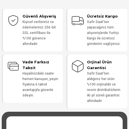
Güvenli Alışveriş
Ücretsiz Kargo
Yorum Yaz
Kişisel verileriniz ve
Safir Saat'ten
ödemeleriniz 256-bit
yapacağınız tüm
SSL sertifikası ile
alışverişlerde Yurtiçi
%100 güvence
Kargo ile ücretsiz
altındadır.
gönderim sağlıyoruz.
Vade Farksız
Orjinal Ürün
Taksit
Garantisi
Hayalinizdeki saate
Safir Saat'ten
hemen kavuşun, peşin
aldığınız her ürün
fiyatına 6 taksit
%100 orijinaldir ve
avantajıyla güvenle
resmi distribütörlerin
ödeyin.
iki yıl süreli garantisi
altındadır