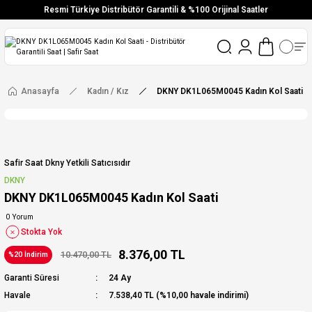
Resmi Türkiye Distribütör Garantili & %100 Orijinal Saatler
Vade Farksız 6 Taksit
Aynı Gün Stoktan Gönderim
Ücretsiz Kargo
Anasayfa
Kadın / Kız
DKNY DK1L065M0045 Kadın Kol Saati
Safir Saat Dkny Yetkili Satıcısıdır
DKNY
DKNY DK1L065M0045 Kadın Kol Saati
0 Yorum
Stokta Yok
8.376,00 TL
10.470,00 TL
%20 İndirim
Garanti Süresi
24 Ay
Havale
7.538,40 TL (%10,00 havale indirimi)