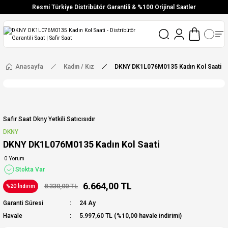
Resmi Türkiye Distribütör Garantili & %100 Orijinal Saatler
Vade Farksız 6 Taksit
Aynı Gün Stoktan Gönderim
Ücretsiz Kargo
Anasayfa
Kadın / Kız
DKNY DK1L076M0135 Kadın Kol Saati
Safir Saat Dkny Yetkili Satıcısıdır
DKNY
DKNY DK1L076M0135 Kadın Kol Saati
0 Yorum
Stokta Var
6.664,00 TL
8.330,00 TL
%20 İndirim
Garanti Süresi
24 Ay
Havale
5.997,60 TL (%10,00 havale indirimi)