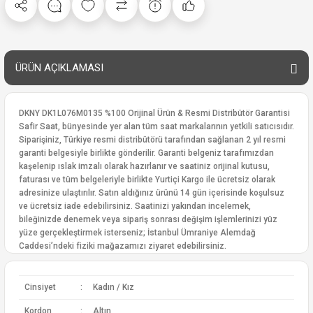
ÜRÜN AÇIKLAMASI
DKNY DK1L076M0135 %100 Orijinal Ürün & Resmi Distribütör Garantisi
Safir Saat, bünyesinde yer alan tüm saat markalarının yetkili satıcısıdır.
Siparişiniz, Türkiye resmi distribütörü tarafından sağlanan 2 yıl resmi
garanti belgesiyle birlikte gönderilir. Garanti belgeniz tarafımızdan
kaşelenip ıslak imzalı olarak hazırlanır ve saatiniz orijinal kutusu,
faturası ve tüm belgeleriyle birlikte Yurtiçi Kargo ile ücretsiz olarak
adresinize ulaştırılır. Satın aldığınız ürünü 14 gün içerisinde koşulsuz
ve ücretsiz iade edebilirsiniz. Saatinizi yakından incelemek,
bileğinizde denemek veya sipariş sonrası değişim işlemlerinizi yüz
yüze gerçekleştirmek isterseniz; İstanbul Ümraniye Alemdağ
Caddesi’ndeki fiziki mağazamızı ziyaret edebilirsiniz.
Cinsiyet
:
Kadın / Kız
Kordon
:
Altın