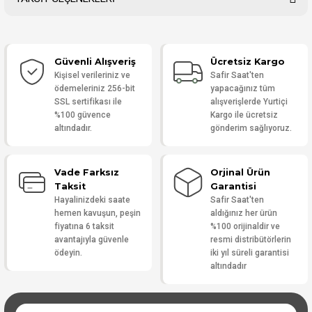
Bu ürüne ilk yorumu siz yapın!
Güvenli Alışveriş
Ücretsiz Kargo
Yorum Yaz
Kişisel verileriniz ve
Safir Saat'ten
ödemeleriniz 256-bit
yapacağınız tüm
SSL sertifikası ile
alışverişlerde Yurtiçi
%100 güvence
Kargo ile ücretsiz
altındadır.
gönderim sağlıyoruz.
Vade Farksız
Orjinal Ürün
Taksit
Garantisi
Hayalinizdeki saate
Safir Saat'ten
hemen kavuşun, peşin
aldığınız her ürün
fiyatına 6 taksit
%100 orijinaldir ve
avantajıyla güvenle
resmi distribütörlerin
ödeyin.
iki yıl süreli garantisi
altındadır