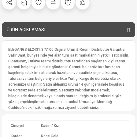
ÜRÜN AÇIKLAMASI
ELEGANGS EL2431.3 %100 Orijinal Ürün & Resmi Distribütör Garantisi
Safir Saat, bünyesinde yer alan tüm saat markalarının yetkili satıcısıdır.
Siparişiniz, Türkiye resmi distribütörü tarafından sağlanan 2 yıl resmi
garanti belgesiyle birlikte gönderilir. Garanti belgeniz tarafımızdan
kaşelenip ıslak imzalı olarak hazırlanır ve saatiniz orijinal kutusu,
faturası ve tüm belgeleriyle birlikte Yurtiçi Kargo ile ücretsiz olarak
adresinize ulaştırılır. Satın aldığınız ürünü 14 gün içerisinde koşulsuz
ve ücretsiz iade edebilirsiniz. Saatinizi yakından incelemek,
bileğinizde denemek veya sipariş sonrası değişim işlemlerinizi yüz
yüze gerçekleştirmek isterseniz; İstanbul Ümraniye Alemdağ
Caddesi’ndeki fiziki mağazamızı ziyaret edebilirsiniz.
Cinsiyet
:
Kadın / Kız
Kordon
:
Rose Gold