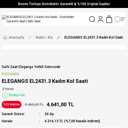
Resmi Türkiye Distribütör Garantili & %100 Orijinal Saatler
Vade Farksız 6 Taksit
Aynı Gün Stoktan Gönderim
Ücretsiz Kargo
Anasayfa
Kadın / Kız
ELEGANGS EL2431.3 Kadın Kol Saati
Safir Saat Elegangs Yetkili Satıcısıdır
ELEGANGS
ELEGANGS EL2431.3 Kadın Kol Saati
0 Yorum
Stokta Var
4.641,00 TL
5.460,00 TL
%15 İndirim
Garanti Süresi
24 Ay
Havale
4.316,13 TL (%7,00 havale indirimi)