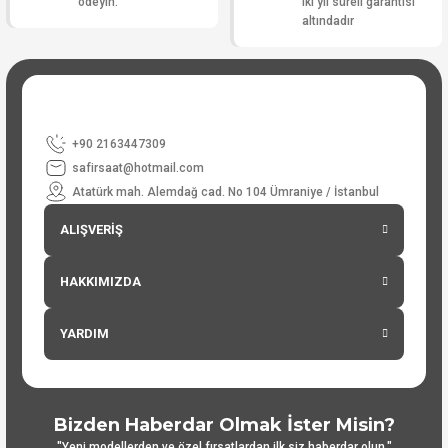
ödeyin.
iki yıl süreli garantisi
altındadır
+90 2163447309
safirsaat@hotmail.com
Atatürk mah. Alemdağ cad. No 104 Ümraniye / İstanbul
ALIŞVERİŞ
HAKKIMIZDA
YARDIM
Bizden Haberdar Olmak İster Misin?
"Yeni modellerden ve özel fırsatlardan ilk siz haberdar olun."