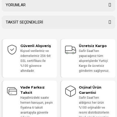
YORUMLAR
TAKSİT SEÇENEKLERİ
Bu ürüne ilk yorumu siz yapın!
Güvenli Alışveriş
Ücretsiz Kargo
Yorum Yaz
Kişisel verileriniz ve
Safir Saat'ten
ödemeleriniz 256-bit
yapacağınız tüm
SSL sertifikası ile
alışverişlerde Yurtiçi
%100 güvence
Kargo ile ücretsiz
altındadır.
gönderim sağlıyoruz.
Vade Farksız
Orjinal Ürün
Taksit
Garantisi
Hayalinizdeki saate
Safir Saat'ten
hemen kavuşun, peşin
aldığınız her ürün
fiyatına 6 taksit
%100 orijinaldir ve
avantajıyla güvenle
resmi distribütörlerin