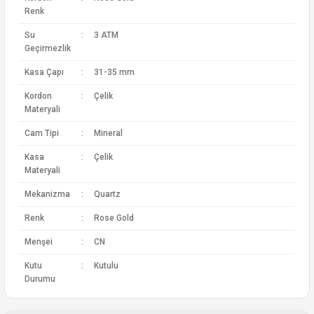
Renk
Su
:
3 ATM
Geçirmezlik
Kasa Çapı
:
31-35 mm
Kordon
:
Çelik
Materyali
Cam Tipi
:
Mineral
Kasa
:
Çelik
Materyali
Mekanizma
:
Quartz
Renk
:
Rose Gold
Menşei
:
CN
Kutu
:
Kutulu
Durumu