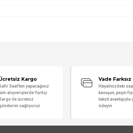
Bu ürüne ilk yorumu siz yapın!
Ücretsiz Kargo
Vade Farksız 
Safir Saat'ten yapacağınız
Hayalinizdeki sa
Yorum Yaz
tüm alışverişlerde Yurtiçi
kavuşun, peşin fiy
Kargo ile ücretsiz
taksit avantajıyla
gönderim sağlıyoruz.
ödeyin.