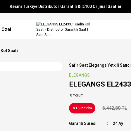
Resmi Türkiye Distribütör Garantili & %100 Orijinal Saatler
Vade Farksız 6 Taksit
 Özel
Aynı Gün Stoktan Gönderim
Ücretsiz Kargo
Kol Saati
Safir Saat Elegangs Yetkili Satıcı
ELEGANGS
ELEGANGS EL2433.1
0 Yorum
6.442,80 TL
%15 İndirim
Garanti Süresi
24 Ay