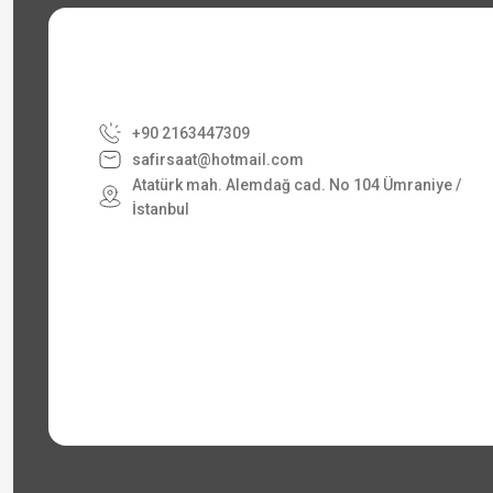
+90 2163447309
safirsaat@hotmail.com
Atatürk mah. Alemdağ cad. No 104 Ümraniye /
İstanbul