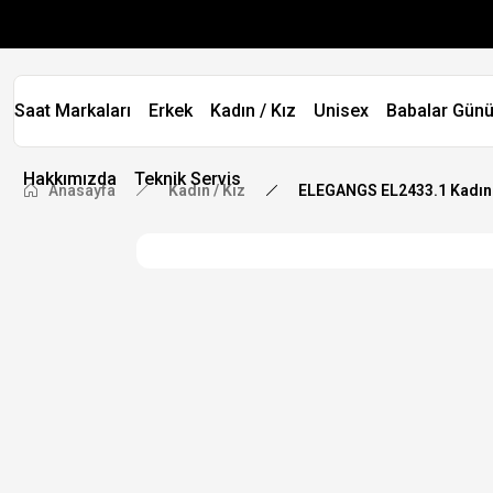
Saat Markaları
Erkek
Kadın / Kız
Unisex
Babalar Günü
Hakkımızda
Teknik Servis
Anasayfa
Kadın / Kız
ELEGANGS EL2433.1 Kadın 