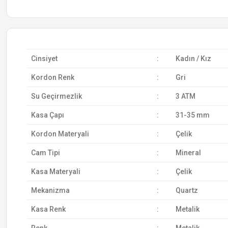
Cinsiyet
:
Kadın / Kız
Kordon Renk
:
Gri
Su Geçirmezlik
:
3 ATM
Kasa Çapı
:
31-35 mm
Kordon Materyali
:
Çelik
Cam Tipi
:
Mineral
Kasa Materyali
:
Çelik
Mekanizma
:
Quartz
Kasa Renk
:
Metalik