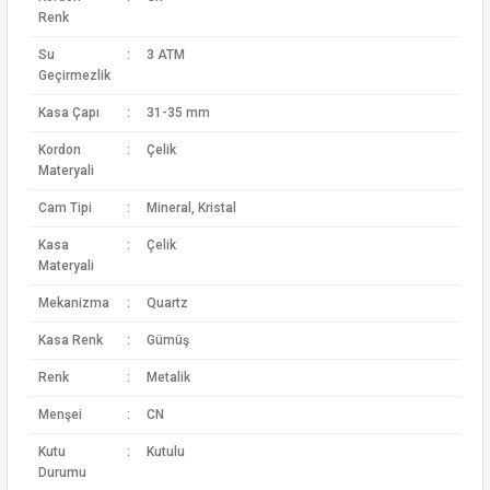
Renk
Su
:
3 ATM
Geçirmezlik
Kasa Çapı
:
31-35 mm
Kordon
:
Çelik
Materyali
Cam Tipi
:
Mineral, Kristal
Kasa
:
Çelik
Materyali
Mekanizma
:
Quartz
Kasa Renk
:
Gümüş
Renk
:
Metalik
Menşei
:
CN
Kutu
:
Kutulu
Durumu