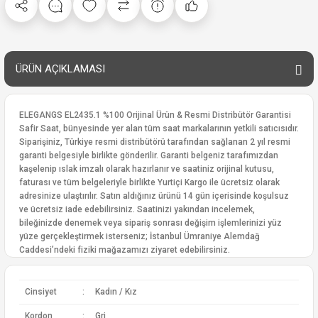
ÜRÜN AÇIKLAMASI
ELEGANGS EL2435.1 %100 Orijinal Ürün & Resmi Distribütör Garantisi
Safir Saat, bünyesinde yer alan tüm saat markalarının yetkili satıcısıdır.
Siparişiniz, Türkiye resmi distribütörü tarafından sağlanan 2 yıl resmi
garanti belgesiyle birlikte gönderilir. Garanti belgeniz tarafımızdan
kaşelenip ıslak imzalı olarak hazırlanır ve saatiniz orijinal kutusu,
faturası ve tüm belgeleriyle birlikte Yurtiçi Kargo ile ücretsiz olarak
adresinize ulaştırılır. Satın aldığınız ürünü 14 gün içerisinde koşulsuz
ve ücretsiz iade edebilirsiniz. Saatinizi yakından incelemek,
bileğinizde denemek veya sipariş sonrası değişim işlemlerinizi yüz
yüze gerçekleştirmek isterseniz; İstanbul Ümraniye Alemdağ
Caddesi’ndeki fiziki mağazamızı ziyaret edebilirsiniz.
Cinsiyet
:
Kadın / Kız
Kordon
:
Gri