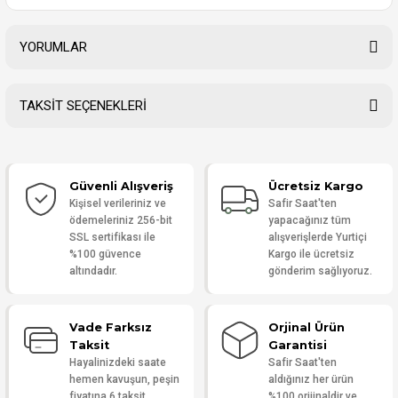
YORUMLAR
TAKSİT SEÇENEKLERİ
Bu ürüne ilk yorumu siz yapın!
Güvenli Alışveriş
Ücretsiz Kargo
Yorum Yaz
Kişisel verileriniz ve
Safir Saat'ten
ödemeleriniz 256-bit
yapacağınız tüm
SSL sertifikası ile
alışverişlerde Yurtiçi
%100 güvence
Kargo ile ücretsiz
altındadır.
gönderim sağlıyoruz.
Vade Farksız
Orjinal Ürün
Taksit
Garantisi
Hayalinizdeki saate
Safir Saat'ten
hemen kavuşun, peşin
aldığınız her ürün
fiyatına 6 taksit
%100 orijinaldir ve