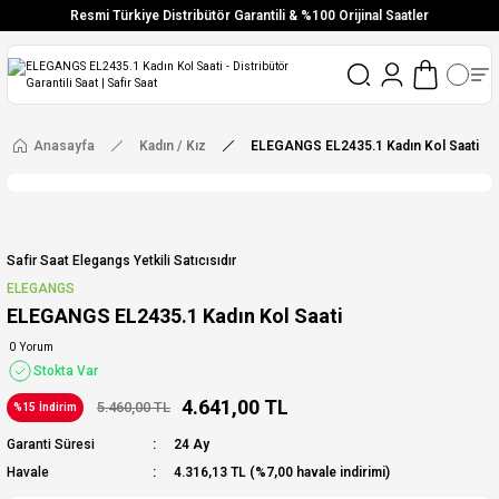
Resmi Türkiye Distribütör Garantili & %100 Orijinal Saatler
Vade Farksız 6 Taksit
Aynı Gün Stoktan Gönderim
Ücretsiz Kargo
Anasayfa
Kadın / Kız
ELEGANGS EL2435.1 Kadın Kol Saati
Safir Saat Elegangs Yetkili Satıcısıdır
ELEGANGS
ELEGANGS EL2435.1 Kadın Kol Saati
0 Yorum
Stokta Var
4.641,00 TL
5.460,00 TL
%15 İndirim
Garanti Süresi
24 Ay
Havale
4.316,13 TL (%7,00 havale indirimi)