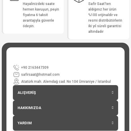
Hayalinizdeki saate
Safir Saat'ten
hemen kavuşun, peşin
aldığınız her ürün
fiyatına 6 taksit
%100 orijinaldir ve
avantajıyla güvenle
resmi distribütörlerin
ödeyin.
iki yıl süreli garantisi
altındadır
+90 2163447309
safirsaat@hotmail.com
Atatürk mah. Alemdağ cad. No 104 Ümraniye / İstanbul
ALIŞVERİŞ
HAKKIMIZDA
YARDIM