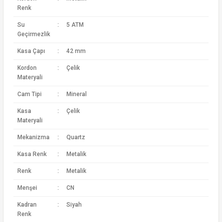
Renk
Su
:
5 ATM
Geçirmezlik
Kasa Çapı
:
42 mm
Kordon
:
Çelik
Materyali
Cam Tipi
:
Mineral
Kasa
:
Çelik
Materyali
Mekanizma
:
Quartz
Kasa Renk
:
Metalik
Renk
:
Metalik
Menşei
:
CN
Kadran
:
Siyah
Renk