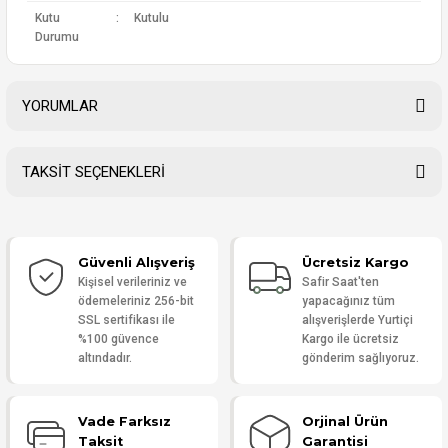
Kutu
:
Kutulu
Durumu
YORUMLAR
TAKSİT SEÇENEKLERİ
Bu ürüne ilk yorumu siz yapın!
Güvenli Alışveriş
Ücretsiz Kargo
Yorum Yaz
Kişisel verileriniz ve
Safir Saat'ten
ödemeleriniz 256-bit
yapacağınız tüm
SSL sertifikası ile
alışverişlerde Yurtiçi
%100 güvence
Kargo ile ücretsiz
altındadır.
gönderim sağlıyoruz.
Vade Farksız
Orjinal Ürün
Taksit
Garantisi