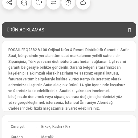
ÜRÜN AÇIKLAMASI
FOSSIL FBQ2882 %100 Orijinal Ürün & Resmi Distribütör Garantisi Safir
Saat, bünyesinde yer alan tüm saat markalarının yetkili satıcısıdır.
Siparişiniz, Türkiye resmi distribütörü tarafından sağlanan 2 yıl resmi
garanti belgesiyle birlikte gönderilir. Garanti belgeniz tarafımızdan
kaşelenip ıslak imzalı olarak hazırlanır ve saatiniz orijinal kutusu,
faturası ve tüm belgeleriyle birlikte Yurtiçi Kargo ile ücretsiz olarak
adresinize ulaştırılır. Satın aldığınız ürünü 14 gün içerisinde koşulsuz
ve ücretsiz iade edebilirsiniz. Saatinizi yakından incelemek,
bileğinizde denemek veya sipariş sonrası değişim işlemlerinizi yüz
yüze gerçekleştirmek isterseniz; İstanbul Ümraniye Alemdağ
Caddesi’ndeki fiziki mağazamızı ziyaret edebilirsiniz.
Cinsiyet
:
Erkek, Kadın / Kız
Kordon
:
Metalik