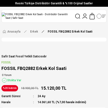
Resmi Türkiye Distribütör Garantili & %100 Orijinal Saatler
Vade Farksız 6 Taksit
Aynı Gün Stoktan Gönderim
Ücretsiz Kargo
Anasayfa
Erkek
FOSSIL FBQ2882 Erkek Kol Saati
Safir Saat Fossil Yetkili Satıcısıdır
FOSSIL
FOSSIL FBQ2882 Erkek Kol Saati
0 Yorum
Stokta Var
15.120,00 TL
18.900,00 TL
%20 İndirim
Garanti Süresi
24 Ay
Havale
14.061,60 TL (%7,00 havale indirimi)