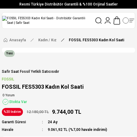
Resmi Türkiye Distribütör Garantili & %100 Orijinal Saatler
Vade Farksız 6 Taksit
Aynı Gün Stoktan Gönderim
Ücretsiz Kargo
Anasayfa
Kadın / Kız
FOSSIL FES5303 Kadın Kol Saati
Yeni
Safir Saat Fossil Yetkili Satıcısıdır
FOSSIL
FOSSIL FES5303 Kadın Kol Saati
0 Yorum
Stokta Var
9.744,00 TL
12.180,00 TL
%20 İndirim
Garanti Süresi
24 Ay
Havale
9.061,92 TL (%7,00 havale indirimi)