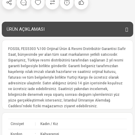
ÜRÜN AÇIKLAMASI
FOSSIL FES5303 %100 Orijinal Ürün & Resmi Distribütör Garantisi Safir
Saat, bünyesinde yer alan tüm saat markalarının yetkili satıcısıdır.
Siparişiniz, Türkiye resmi distribütörü tarafından sağlanan 2 yıl resmi
garanti belgesiyle birlikte gönderilir. Garanti belgeniz tarafımızdan
kaşelenip ıslak imzalı olarak hazırlanır ve saatiniz orijinal kutusu,
faturası ve tüm belgeleriyle birlikte Yurtiçi Kargo ile ücretsiz olarak
adresinize ulaştırılır. Satın aldığınız ürünü 14 gün içerisinde koşulsuz
ve ücretsiz iade edebilirsiniz. Saatinizi yakından incelemek,
bileğinizde denemek veya sipariş sonrası değişim işlemlerinizi yüz
yüze gerçekleştirmek isterseniz; İstanbul Ümraniye Alemdağ
Caddesi’ndeki fiziki mağazamızı ziyaret edebilirsiniz.
Cinsiyet
:
Kadın / Kız
Kordon
:
Kahverengi