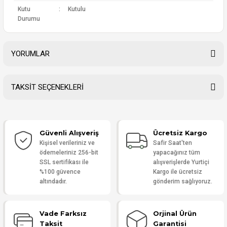
Kutu
:
Kutulu
Durumu
YORUMLAR
TAKSİT SEÇENEKLERİ
Bu ürüne ilk yorumu siz yapın!
Güvenli Alışveriş
Ücretsiz Kargo
Yorum Yaz
Kişisel verileriniz ve
Safir Saat'ten
ödemeleriniz 256-bit
yapacağınız tüm
SSL sertifikası ile
alışverişlerde Yurtiçi
%100 güvence
Kargo ile ücretsiz
altındadır.
gönderim sağlıyoruz.
Vade Farksız
Orjinal Ürün
Taksit
Garantisi