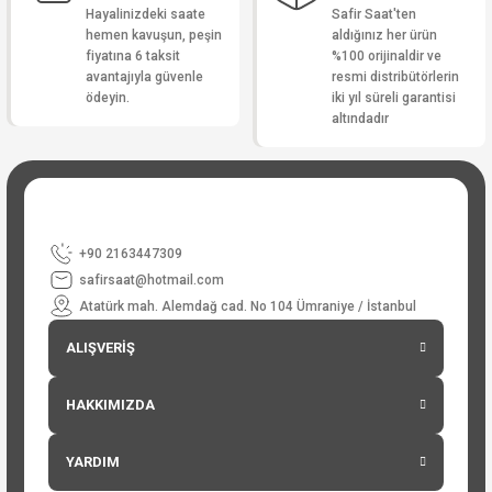
Hayalinizdeki saate
Safir Saat'ten
hemen kavuşun, peşin
aldığınız her ürün
fiyatına 6 taksit
%100 orijinaldir ve
avantajıyla güvenle
resmi distribütörlerin
ödeyin.
iki yıl süreli garantisi
altındadır
+90 2163447309
safirsaat@hotmail.com
Atatürk mah. Alemdağ cad. No 104 Ümraniye / İstanbul
ALIŞVERİŞ
HAKKIMIZDA
YARDIM