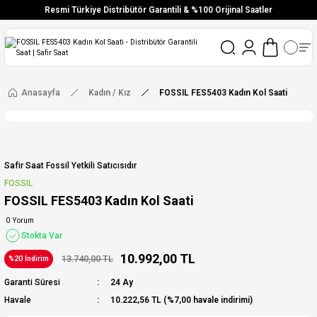
Resmi Türkiye Distribütör Garantili & %100 Orijinal Saatler
Vade Farksız 6 Taksit
Aynı Gün Stoktan Gönderim
Ücretsiz Kargo
Anasayfa
Kadın / Kız
FOSSIL FES5403 Kadın Kol Saati
Safir Saat Fossil Yetkili Satıcısıdır
FOSSIL
FOSSIL FES5403 Kadın Kol Saati
0 Yorum
Stokta Var
10.992,00 TL
13.740,00 TL
%20 İndirim
Garanti Süresi
24 Ay
Havale
10.222,56 TL (%7,00 havale indirimi)