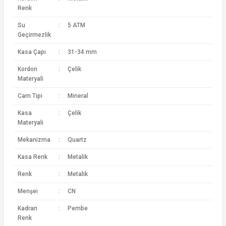
Renk
Su
:
5 ATM
Geçirmezlik
Kasa Çapı
:
31-34 mm
Kordon
:
Çelik
Materyali
Cam Tipi
:
Mineral
Kasa
:
Çelik
Materyali
Mekanizma
:
Quartz
Kasa Renk
:
Metalik
Renk
:
Metalik
Menşei
:
CN
Kadran
:
Pembe
Renk