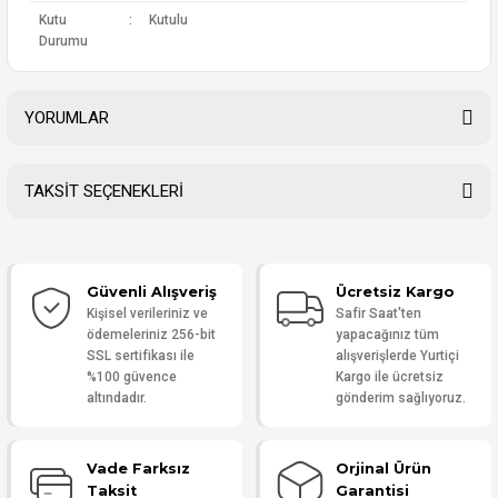
Kutu
:
Kutulu
Durumu
YORUMLAR
TAKSİT SEÇENEKLERİ
Bu ürüne ilk yorumu siz yapın!
Güvenli Alışveriş
Ücretsiz Kargo
Yorum Yaz
Kişisel verileriniz ve
Safir Saat'ten
ödemeleriniz 256-bit
yapacağınız tüm
SSL sertifikası ile
alışverişlerde Yurtiçi
%100 güvence
Kargo ile ücretsiz
altındadır.
gönderim sağlıyoruz.
Vade Farksız
Orjinal Ürün
Taksit
Garantisi