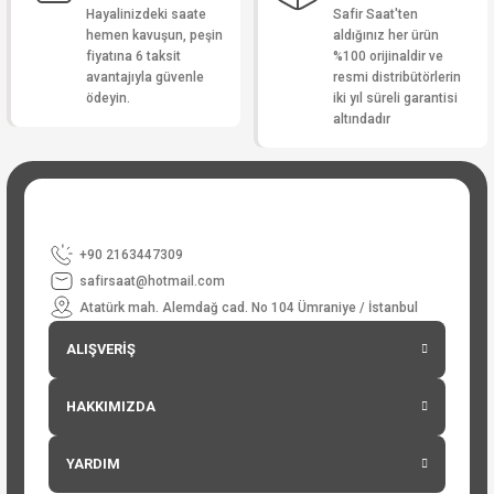
Hayalinizdeki saate
Safir Saat'ten
hemen kavuşun, peşin
aldığınız her ürün
fiyatına 6 taksit
%100 orijinaldir ve
avantajıyla güvenle
resmi distribütörlerin
ödeyin.
iki yıl süreli garantisi
altındadır
+90 2163447309
safirsaat@hotmail.com
Atatürk mah. Alemdağ cad. No 104 Ümraniye / İstanbul
ALIŞVERİŞ
HAKKIMIZDA
YARDIM