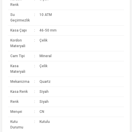
Renk
Su
:
10 ATM
Geçirmezlik
Kasa Çapı
:
46-50 mm
Kordon
:
Çelik
Materyali
Cam Tipi
:
Mineral
Kasa
:
Çelik
Materyali
Mekanizma
:
Quartz
Kasa Renk
:
Siyah
Renk
:
Siyah
Menşei
:
CN
Kutu
:
Kutulu
Durumu