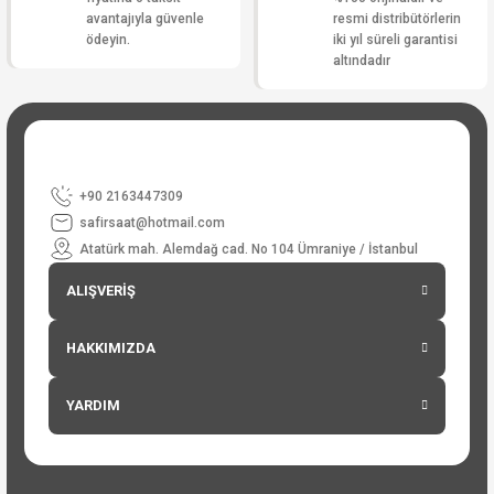
avantajıyla güvenle
resmi distribütörlerin
ödeyin.
iki yıl süreli garantisi
altındadır
+90 2163447309
safirsaat@hotmail.com
Atatürk mah. Alemdağ cad. No 104 Ümraniye / İstanbul
ALIŞVERİŞ
HAKKIMIZDA
YARDIM