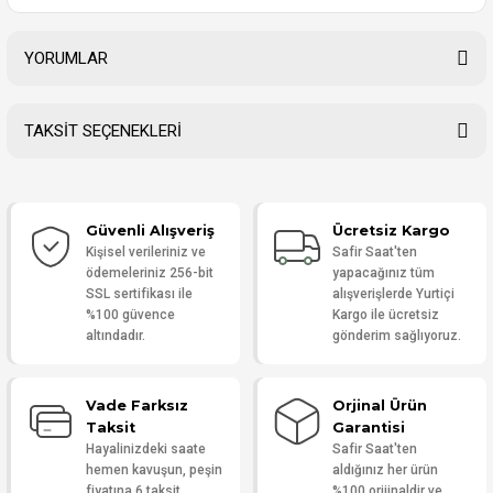
YORUMLAR
TAKSİT SEÇENEKLERİ
Bu ürüne ilk yorumu siz yapın!
Güvenli Alışveriş
Ücretsiz Kargo
Yorum Yaz
Kişisel verileriniz ve
Safir Saat'ten
ödemeleriniz 256-bit
yapacağınız tüm
SSL sertifikası ile
alışverişlerde Yurtiçi
%100 güvence
Kargo ile ücretsiz
altındadır.
gönderim sağlıyoruz.
Vade Farksız
Orjinal Ürün
Taksit
Garantisi
Hayalinizdeki saate
Safir Saat'ten
hemen kavuşun, peşin
aldığınız her ürün
fiyatına 6 taksit
%100 orijinaldir ve