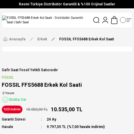
Resmi Türkiye Distribütör Garantili & %100 Orijinal Saatler
Vade Farksız 6 Taksit
Aynı Gün Stoktan Gönderim
Ücretsiz Kargo
Anasayfa
Erkek
FOSSIL FFS5688 Erkek Kol Saati
Safir Saat Fossil Yetkili Satıcısıdır
FOSSIL
FOSSIL FFS5688 Erkek Kol Saati
0 Yorum
Stokta Var
10.535,00 TL
15.050,00 TL
%30 İndirim
Garanti Süresi
24 Ay
Havale
9.797,55 TL (%7,00 havale indirimi)