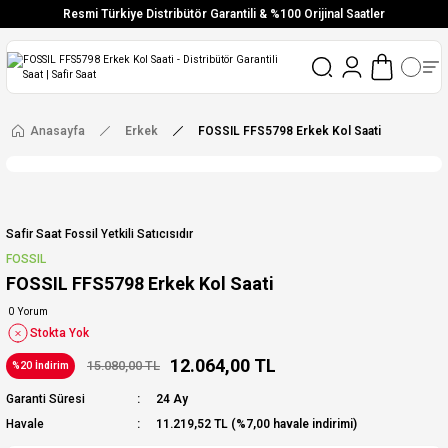
Resmi Türkiye Distribütör Garantili & %100 Orijinal Saatler
Vade Farksız 6 Taksit
Aynı Gün Stoktan Gönderim
Ücretsiz Kargo
Anasayfa
Erkek
FOSSIL FFS5798 Erkek Kol Saati
Safir Saat Fossil Yetkili Satıcısıdır
FOSSIL
FOSSIL FFS5798 Erkek Kol Saati
0 Yorum
Stokta Yok
12.064,00 TL
15.080,00 TL
%20 İndirim
Garanti Süresi
24 Ay
Havale
11.219,52 TL (%7,00 havale indirimi)