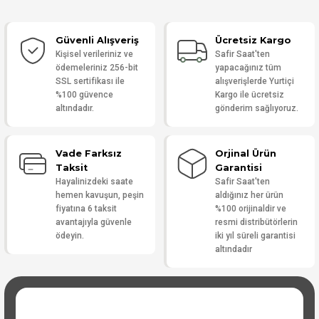
Güvenli Alışveriş
Ücretsiz Kargo
Yorum Yaz
Kişisel verileriniz ve
Safir Saat'ten
ödemeleriniz 256-bit
yapacağınız tüm
SSL sertifikası ile
alışverişlerde Yurtiçi
%100 güvence
Kargo ile ücretsiz
altındadır.
gönderim sağlıyoruz.
Vade Farksız
Orjinal Ürün
Taksit
Garantisi
Hayalinizdeki saate
Safir Saat'ten
hemen kavuşun, peşin
aldığınız her ürün
fiyatına 6 taksit
%100 orijinaldir ve
avantajıyla güvenle
resmi distribütörlerin
ödeyin.
iki yıl süreli garantisi
altındadır