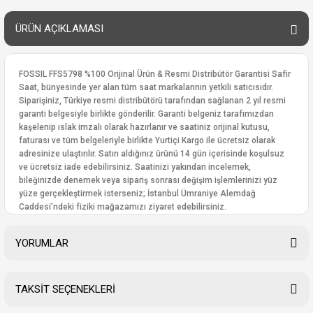
ÜRÜN AÇIKLAMASI
FOSSIL FFS5798 %100 Orijinal Ürün & Resmi Distribütör Garantisi Safir
Saat, bünyesinde yer alan tüm saat markalarının yetkili satıcısıdır.
Siparişiniz, Türkiye resmi distribütörü tarafından sağlanan 2 yıl resmi
garanti belgesiyle birlikte gönderilir. Garanti belgeniz tarafımızdan
kaşelenip ıslak imzalı olarak hazırlanır ve saatiniz orijinal kutusu,
faturası ve tüm belgeleriyle birlikte Yurtiçi Kargo ile ücretsiz olarak
adresinize ulaştırılır. Satın aldığınız ürünü 14 gün içerisinde koşulsuz
ve ücretsiz iade edebilirsiniz. Saatinizi yakından incelemek,
bileğinizde denemek veya sipariş sonrası değişim işlemlerinizi yüz
yüze gerçekleştirmek isterseniz; İstanbul Ümraniye Alemdağ
Caddesi’ndeki fiziki mağazamızı ziyaret edebilirsiniz.
YORUMLAR
TAKSİT SEÇENEKLERİ
Bu ürüne ilk yorumu siz yapın!