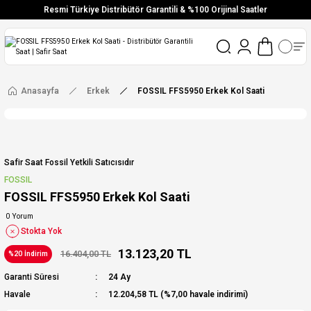
Resmi Türkiye Distribütör Garantili & %100 Orijinal Saatler
Vade Farksız 6 Taksit
Aynı Gün Stoktan Gönderim
Ücretsiz Kargo
Anasayfa
Erkek
FOSSIL FFS5950 Erkek Kol Saati
Safir Saat Fossil Yetkili Satıcısıdır
FOSSIL
FOSSIL FFS5950 Erkek Kol Saati
0 Yorum
Stokta Yok
13.123,20 TL
16.404,00 TL
%20 İndirim
Garanti Süresi
24 Ay
Havale
12.204,58 TL (%7,00 havale indirimi)