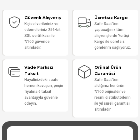
Güvenli Alışveriş
Ücretsiz Kargo
Yorum Yaz
Kişisel verileriniz ve
Safir Saat'ten
ödemeleriniz 256-bit
yapacağınız tüm
SSL sertifikası ile
alışverişlerde Yurtiçi
%100 güvence
Kargo ile ücretsiz
altındadır.
gönderim sağlıyoruz.
Vade Farksız
Orjinal Ürün
Taksit
Garantisi
Hayalinizdeki saate
Safir Saat'ten
hemen kavuşun, peşin
aldığınız her ürün
fiyatına 6 taksit
%100 orijinaldir ve
avantajıyla güvenle
resmi distribütörlerin
ödeyin.
iki yıl süreli garantisi
altındadır