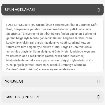
ÜRÜN AÇIKLAMASI
FOSSIL FFS5950 %100 Orijinal Ürün & Resmi Distribütör Garantisi Safir
Saat, bünyesinde yer alan tüm saat markalarının yetkili satıcısıdır.
Siparişiniz, Türkiye resmi distribütörü tarafından sağlanan 2 yıl resmi
garanti belgesiyle birlikte gönderilir. Garanti belgeniz tarafımızdan
kaşelenip ıslak imzalı olarak hazırlanır ve saatiniz orijinal kutusu,
faturası ve tüm belgeleriyle birlikte Yurtiçi Kargo ile ücretsiz olarak
adresinize ulaştırılır. Satın aldığınız ürünü 14 gün içerisinde koşulsuz
ve ücretsiz iade edebilirsiniz. Saatinizi yakından incelemek,
bileğinizde denemek veya sipariş sonrası değişim işlemlerinizi yüz
yüze gerçekleştirmek isterseniz; İstanbul Ümraniye Alemdağ
Caddesi’ndeki fiziki mağazamızı ziyaret edebilirsiniz.
YORUMLAR
TAKSİT SEÇENEKLERİ
Bu ürüne ilk yorumu siz yapın!