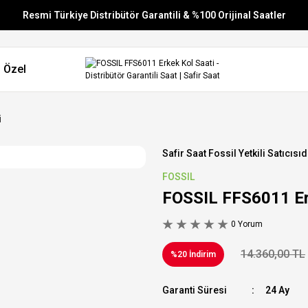
Resmi Türkiye Distribütör Garantili & %100 Orijinal Saatler
Vade Farksız 6 Taksit
 Özel
Aynı Gün Stoktan Gönderim
Ücretsiz Kargo
i
Resmi Türkiye Distribütör Garantili & %100 Orijinal Saatler
Safir Saat Fossil Yetkili Satıcısıd
Vade Farksız 6 Taksit
FOSSIL
FOSSIL FFS6011 Er
Aynı Gün Stoktan Gönderim
0 Yorum
Ücretsiz Kargo
14.360,00 TL
%20 İndirim
Garanti Süresi
24 Ay