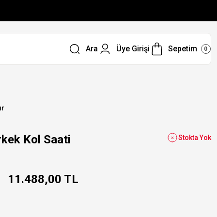
Ara
Üye Girişi
Sepetim
0
ır
kek Kol Saati
Stokta Yok
11.488,00 TL