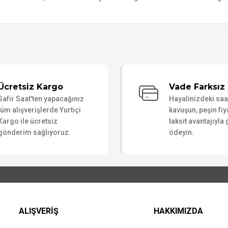
Bu ürüne ilk yorumu siz yapın!
Ücretsiz Kargo
Vade Farksız 
Safir Saat'ten yapacağınız
Hayalinizdeki sa
Yorum Yaz
tüm alışverişlerde Yurtiçi
kavuşun, peşin fiy
Kargo ile ücretsiz
taksit avantajıyla
gönderim sağlıyoruz.
ödeyin.
ALIŞVERİŞ
HAKKIMIZDA