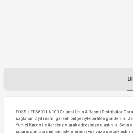
Ü
FOSSIL FFS6011 %100 Orijinal Ürün & Resmi Distribütör Garanti
sağlanan 2 yıl resmi garanti belgesiyle birlikte gönderilir. Ga
Yurtiçi Kargo ile ücretsiz olarak adresinize ulaştırılır. Satı
sipariş sonrası değişim işlemlerinizi yüz yüze gerçekleştir