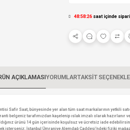
48:58:25
saat içinde sipar
RÜN AÇIKLAMASI
YORUMLAR
TAKSİT SEÇENEKLE
si Safir Saat, bünyesinde yer alan tüm saat markalarının yetkili satıcı
ranti belgeniz tarafımızdan kaşelenip ıslak imzalı olarak hazırlanır ve 
n aldığınız ürünü 14 gün içerisinde koşulsuz ve ücretsiz iade edebilir
mek isterseniz; İstanbul Ümraniye Alemdağ Caddesi’ndeki fiziki mağaz