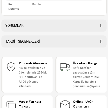
Kutu
:
Kutulu
Durumu
YORUMLAR
TAKSİT SEÇENEKLERİ
Bu ürüne ilk yorumu siz yapın!
Güvenli Alışveriş
Ücretsiz Kargo
Yorum Yaz
Kişisel verileriniz ve
Safir Saat'ten
ödemeleriniz 256-bit
yapacağınız tüm
SSL sertifikası ile
alışverişlerde Yurtiçi
%100 güvence
Kargo ile ücretsiz
altındadır.
gönderim sağlıyoruz.
Vade Farksız
Orjinal Ürün
Taksit
Garantisi