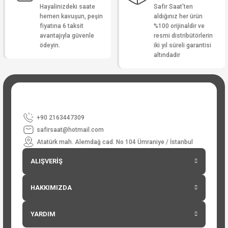
Hayalinizdeki saate
Safir Saat'ten
hemen kavuşun, peşin
aldığınız her ürün
fiyatına 6 taksit
%100 orijinaldir ve
avantajıyla güvenle
resmi distribütörlerin
ödeyin.
iki yıl süreli garantisi
altındadır
+90 2163447309
safirsaat@hotmail.com
Atatürk mah. Alemdağ cad. No 104 Ümraniye / İstanbul
ALIŞVERİŞ
HAKKIMIZDA
YARDIM