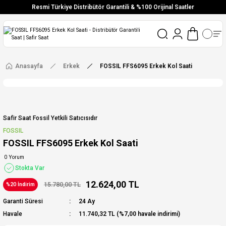
Resmi Türkiye Distribütör Garantili & %100 Orijinal Saatler
Vade Farksız 6 Taksit
Aynı Gün Stoktan Gönderim
Ücretsiz Kargo
Anasayfa
Erkek
FOSSIL FFS6095 Erkek Kol Saati
Safir Saat Fossil Yetkili Satıcısıdır
FOSSIL
FOSSIL FFS6095 Erkek Kol Saati
0 Yorum
Stokta Var
12.624,00 TL
15.780,00 TL
%20 İndirim
Garanti Süresi
24 Ay
Havale
11.740,32 TL (%7,00 havale indirimi)