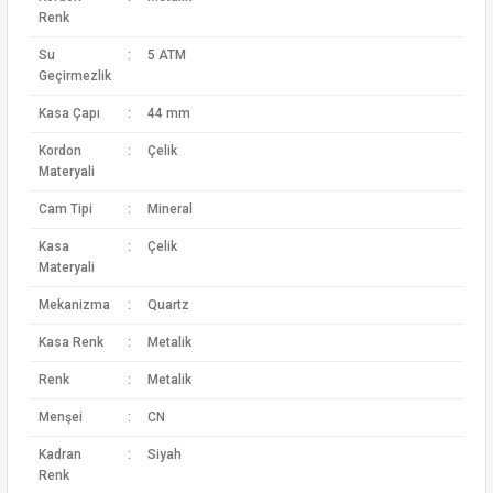
Renk
Su
:
5 ATM
Geçirmezlik
Kasa Çapı
:
44 mm
Kordon
:
Çelik
Materyali
Cam Tipi
:
Mineral
Kasa
:
Çelik
Materyali
Mekanizma
:
Quartz
Kasa Renk
:
Metalik
Renk
:
Metalik
Menşei
:
CN
Kadran
:
Siyah
Renk