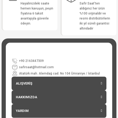
Hayalinizdeki saate
Safir Saat'ten
hemen kavuşun, peşin
aldığınız her ürün
fiyatına 6 taksit
%100 orijinaldir ve
avantajıyla güvenle
resmi distribütörlerin
ödeyin.
iki yıl süreli garantisi
altındadır
+90 2163447309
safirsaat@hotmail.com
Atatürk mah. Alemdağ cad. No 104 Ümraniye / İstanbul
ALIŞVERİŞ
HAKKIMIZDA
YARDIM