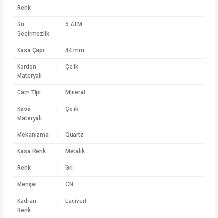
Renk
Su
:
5 ATM
Geçirmezlik
Kasa Çapı
:
44 mm
Kordon
:
Çelik
Materyali
Cam Tipi
:
Mineral
Kasa
:
Çelik
Materyali
Mekanizma
:
Quartz
Kasa Renk
:
Metalik
Renk
:
Gri
Menşei
:
CN
Kadran
:
Lacivert
Renk