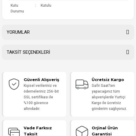
Kutu
:
Kutulu
Durumu
YORUMLAR
TAKSİT SEÇENEKLERİ
Bu ürüne ilk yorumu siz yapın!
Güvenli Alışveriş
Ücretsiz Kargo
Yorum Yaz
Kişisel verileriniz ve
Safir Saat'ten
ödemeleriniz 256-bit
yapacağınız tüm
SSL sertifikası ile
alışverişlerde Yurtiçi
%100 güvence
Kargo ile ücretsiz
altındadır.
gönderim sağlıyoruz.
Vade Farksız
Orjinal Ürün
Taksit
Garantisi