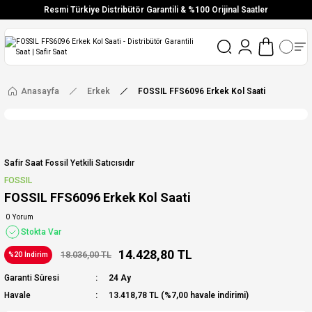
Resmi Türkiye Distribütör Garantili & %100 Orijinal Saatler
Vade Farksız 6 Taksit
Aynı Gün Stoktan Gönderim
Ücretsiz Kargo
Anasayfa
Erkek
FOSSIL FFS6096 Erkek Kol Saati
Safir Saat Fossil Yetkili Satıcısıdır
FOSSIL
FOSSIL FFS6096 Erkek Kol Saati
0 Yorum
Stokta Var
14.428,80 TL
18.036,00 TL
%20 İndirim
Garanti Süresi
24 Ay
Havale
13.418,78 TL (%7,00 havale indirimi)