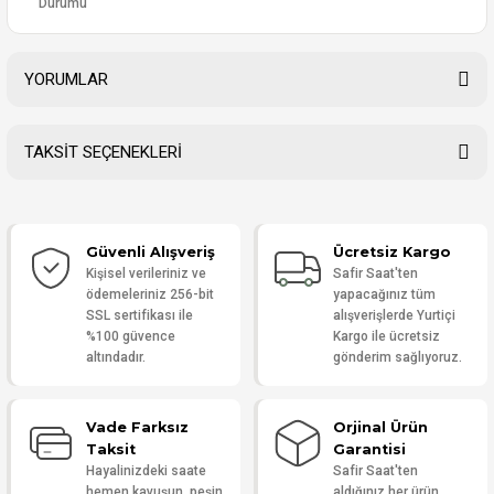
Durumu
YORUMLAR
TAKSİT SEÇENEKLERİ
Bu ürüne ilk yorumu siz yapın!
Güvenli Alışveriş
Ücretsiz Kargo
Yorum Yaz
Kişisel verileriniz ve
Safir Saat'ten
ödemeleriniz 256-bit
yapacağınız tüm
SSL sertifikası ile
alışverişlerde Yurtiçi
%100 güvence
Kargo ile ücretsiz
altındadır.
gönderim sağlıyoruz.
Vade Farksız
Orjinal Ürün
Taksit
Garantisi
Hayalinizdeki saate
Safir Saat'ten
hemen kavuşun, peşin
aldığınız her ürün