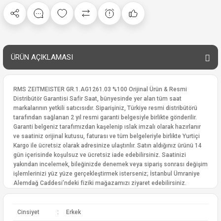
ÜRÜN AÇIKLAMASI
RMS ZEITMEISTER GR.1.AG1261.03 %100 Orijinal Ürün & Resmi
Distribütör Garantisi Safir Saat, bünyesinde yer alan tüm saat
markalarının yetkili satıcısıdır. Siparişiniz, Türkiye resmi distribütörü
tarafından sağlanan 2 yıl resmi garanti belgesiyle birlikte gönderilir.
Garanti belgeniz tarafımızdan kaşelenip ıslak imzalı olarak hazırlanır
ve saatiniz orijinal kutusu, faturası ve tüm belgeleriyle birlikte Yurtiçi
Kargo ile ücretsiz olarak adresinize ulaştırılır. Satın aldığınız ürünü 14
gün içerisinde koşulsuz ve ücretsiz iade edebilirsiniz. Saatinizi
yakından incelemek, bileğinizde denemek veya sipariş sonrası değişim
işlemlerinizi yüz yüze gerçekleştirmek isterseniz; İstanbul Ümraniye
Alemdağ Caddesi’ndeki fiziki mağazamızı ziyaret edebilirsiniz.
Cinsiyet
:
Erkek