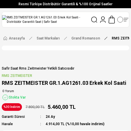
Resmi Türkiye Distribütör Garantili & %100 Orijinal Saatler
Vade Farksız 6 Taksit
Aynı Gün Stoktan Gönderim
Ücretsiz Kargo
Anasayfa
Saat Markaları
Grand Romanson
RMS ZEITME
Safir Saat Rms Zeitmeister Yetkili Satıcısıdır
RMS ZEITMEISTER
RMS ZEITMEISTER GR.1.AG1261.03 Erkek Kol Saati
0 Yorum
Stokta Var
5.460,00 TL
7.800,00 TL
%30 İndirim
Garanti Süresi
24 Ay
Havale
4.914,00 TL (%10,00 havale indirimi)