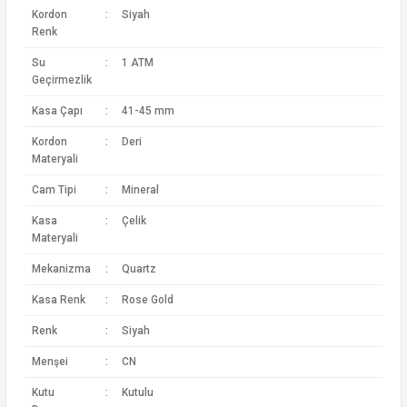
Kordon
:
Siyah
Renk
Su
:
1 ATM
Geçirmezlik
Kasa Çapı
:
41-45 mm
Kordon
:
Deri
Materyali
Cam Tipi
:
Mineral
Kasa
:
Çelik
Materyali
Mekanizma
:
Quartz
Kasa Renk
:
Rose Gold
Renk
:
Siyah
Menşei
:
CN
Kutu
:
Kutulu