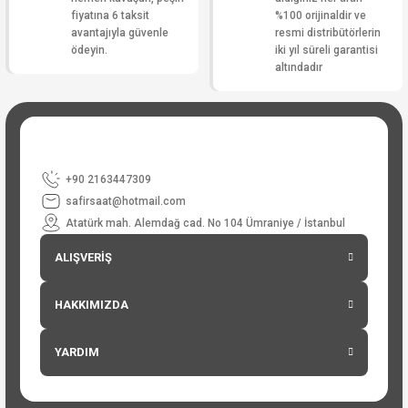
fiyatına 6 taksit
%100 orijinaldir ve
avantajıyla güvenle
resmi distribütörlerin
ödeyin.
iki yıl süreli garantisi
altındadır
+90 2163447309
safirsaat@hotmail.com
Atatürk mah. Alemdağ cad. No 104 Ümraniye / İstanbul
ALIŞVERİŞ
HAKKIMIZDA
YARDIM