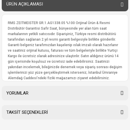
ÜRÜN AÇIKLAMASI
RMS ZEITMEISTER GR.1.AG1338.05 %100 Orijinal Ürün & Resmi
Distribütör Garantisi Safir Saat, bünyesinde yer alan tüm saat
markalarının yetkili satıcısıdır. Siparişiniz, Türkiye resmi distribütörü
tarafından sağlanan 2 yıl resmi garanti belgesiyle birlikte gönderilir.
Garanti belgeniz tarafımızdan kaşelenip ıslak imzalı olarak hazırlanır
ve saatiniz orijinal kutusu, faturası ve tüm belgeleriyle birlikte Yurtiçi
Kargo ile ücretsiz olarak adresinize ulaştırılır. Satın aldığınız ürünü 14
gün içerisinde koşulsuz ve ücretsiz iade edebilirsiniz. Saatinizi
yakından incelemek, bileğinizde denemek veya sipariş sonrası değişim
işlemlerinizi yüz yüze gerçekleştirmek isterseniz; İstanbul Ümraniye
Alemdağ Caddesi’ndeki fiziki mağazamızı ziyaret edebilirsiniz.
YORUMLAR
TAKSİT SEÇENEKLERİ
Bu ürüne ilk yorumu siz yapın!