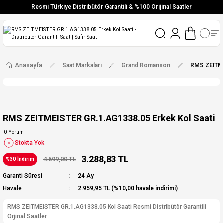
Resmi Türkiye Distribütör Garantili & %100 Orijinal Saatler
Vade Farksız 6 Taksit
Aynı Gün Stoktan Gönderim
Ücretsiz Kargo
Anasayfa
Saat Markaları
Grand Romanson
RMS ZEITME
RMS ZEITMEISTER GR.1.AG1338.05 Erkek Kol Saati
0 Yorum
Stokta Yok
3.288,83 TL
4.699,00 TL
%30 İndirim
Garanti Süresi
24 Ay
Havale
2.959,95 TL (%10,00 havale indirimi)
RMS ZEITMEISTER GR.1.AG1338.05 Kol Saati Resmi Distribütör Garantili
Orjinal Saatler