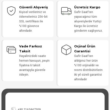
Güvenli Alışveriş
Ücretsiz Kargo
Yorum Yaz
Kişisel verileriniz ve
Safir Saat'ten
ödemeleriniz 256-bit
yapacağınız tüm
SSL sertifikası ile
alışverişlerde Yurtiçi
%100 güvence
Kargo ile ücretsiz
altındadır.
gönderim sağlıyoruz.
Vade Farksız
Orjinal Ürün
Taksit
Garantisi
Hayalinizdeki saate
Safir Saat'ten
hemen kavuşun, peşin
aldığınız her ürün
fiyatına 6 taksit
%100 orijinaldir ve
avantajıyla güvenle
resmi distribütörlerin
ödeyin.
iki yıl süreli garantisi
altındadır
+90 2163447309