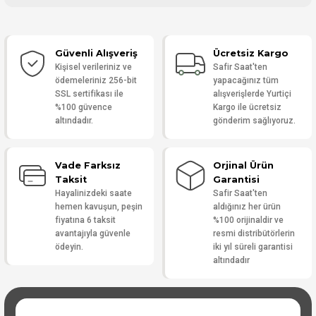
Bu ürüne ilk yorumu siz yapın!
Güvenli Alışveriş
Ücretsiz Kargo
Yorum Yaz
Kişisel verileriniz ve
Safir Saat'ten
ödemeleriniz 256-bit
yapacağınız tüm
SSL sertifikası ile
alışverişlerde Yurtiçi
%100 güvence
Kargo ile ücretsiz
altındadır.
gönderim sağlıyoruz.
Vade Farksız
Orjinal Ürün
Taksit
Garantisi
Hayalinizdeki saate
Safir Saat'ten
hemen kavuşun, peşin
aldığınız her ürün
fiyatına 6 taksit
%100 orijinaldir ve
avantajıyla güvenle
resmi distribütörlerin
ödeyin.
iki yıl süreli garantisi
altındadır