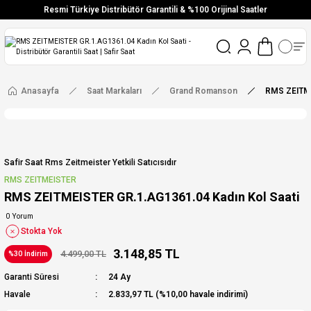
Resmi Türkiye Distribütör Garantili & %100 Orijinal Saatler
Vade Farksız 6 Taksit
Aynı Gün Stoktan Gönderim
Ücretsiz Kargo
Anasayfa
Saat Markaları
Grand Romanson
RMS ZEITME
Safir Saat Rms Zeitmeister Yetkili Satıcısıdır
RMS ZEITMEISTER
RMS ZEITMEISTER GR.1.AG1361.04 Kadın Kol Saati
0 Yorum
Stokta Yok
3.148,85 TL
4.499,00 TL
%30 İndirim
Garanti Süresi
24 Ay
Havale
2.833,97 TL (%10,00 havale indirimi)