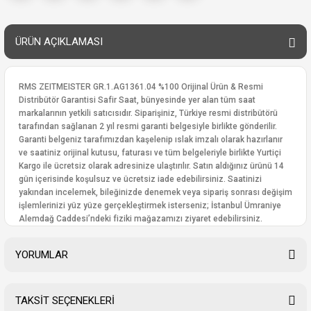
ÜRÜN AÇIKLAMASI
RMS ZEITMEISTER GR.1.AG1361.04 %100 Orijinal Ürün & Resmi
Distribütör Garantisi Safir Saat, bünyesinde yer alan tüm saat
markalarının yetkili satıcısıdır. Siparişiniz, Türkiye resmi distribütörü
tarafından sağlanan 2 yıl resmi garanti belgesiyle birlikte gönderilir.
Garanti belgeniz tarafımızdan kaşelenip ıslak imzalı olarak hazırlanır
ve saatiniz orijinal kutusu, faturası ve tüm belgeleriyle birlikte Yurtiçi
Kargo ile ücretsiz olarak adresinize ulaştırılır. Satın aldığınız ürünü 14
gün içerisinde koşulsuz ve ücretsiz iade edebilirsiniz. Saatinizi
yakından incelemek, bileğinizde denemek veya sipariş sonrası değişim
işlemlerinizi yüz yüze gerçekleştirmek isterseniz; İstanbul Ümraniye
Alemdağ Caddesi’ndeki fiziki mağazamızı ziyaret edebilirsiniz.
YORUMLAR
TAKSİT SEÇENEKLERİ