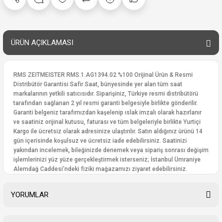
ÜRÜN AÇIKLAMASI
RMS ZEITMEISTER RMS.1.AG1394.02 %100 Orijinal Ürün & Resmi
Distribütör Garantisi Safir Saat, bünyesinde yer alan tüm saat
markalarının yetkili satıcısıdır. Siparişiniz, Türkiye resmi distribütörü
tarafından sağlanan 2 yıl resmi garanti belgesiyle birlikte gönderilir.
Garanti belgeniz tarafımızdan kaşelenip ıslak imzalı olarak hazırlanır
ve saatiniz orijinal kutusu, faturası ve tüm belgeleriyle birlikte Yurtiçi
Kargo ile ücretsiz olarak adresinize ulaştırılır. Satın aldığınız ürünü 14
gün içerisinde koşulsuz ve ücretsiz iade edebilirsiniz. Saatinizi
yakından incelemek, bileğinizde denemek veya sipariş sonrası değişim
işlemlerinizi yüz yüze gerçekleştirmek isterseniz; İstanbul Ümraniye
Alemdağ Caddesi’ndeki fiziki mağazamızı ziyaret edebilirsiniz.
YORUMLAR