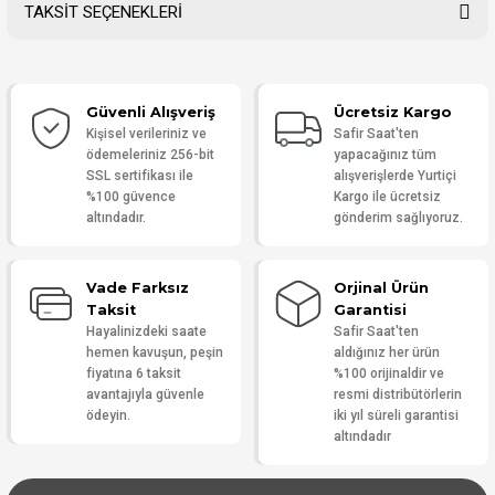
TAKSİT SEÇENEKLERİ
Bu ürüne ilk yorumu siz yapın!
Güvenli Alışveriş
Ücretsiz Kargo
Yorum Yaz
Kişisel verileriniz ve
Safir Saat'ten
ödemeleriniz 256-bit
yapacağınız tüm
SSL sertifikası ile
alışverişlerde Yurtiçi
%100 güvence
Kargo ile ücretsiz
altındadır.
gönderim sağlıyoruz.
Vade Farksız
Orjinal Ürün
Taksit
Garantisi
Hayalinizdeki saate
Safir Saat'ten
hemen kavuşun, peşin
aldığınız her ürün
fiyatına 6 taksit
%100 orijinaldir ve
avantajıyla güvenle
resmi distribütörlerin
ödeyin.
iki yıl süreli garantisi
altındadır