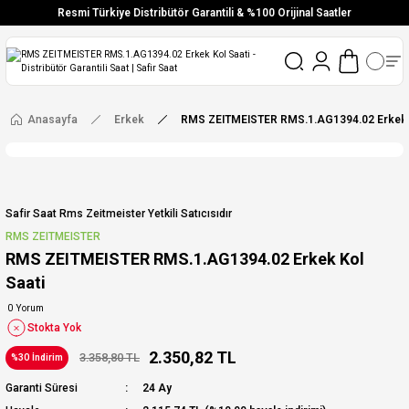
Resmi Türkiye Distribütör Garantili & %100 Orijinal Saatler
Vade Farksız 6 Taksit
Aynı Gün Stoktan Gönderim
Ücretsiz Kargo
Anasayfa
Erkek
RMS ZEITMEISTER RMS.1.AG1394.02 Erkek K
Safir Saat Rms Zeitmeister Yetkili Satıcısıdır
RMS ZEITMEISTER
RMS ZEITMEISTER RMS.1.AG1394.02 Erkek Kol
Saati
0 Yorum
Stokta Yok
2.350,82 TL
3.358,80 TL
%30 İndirim
Garanti Süresi
24 Ay