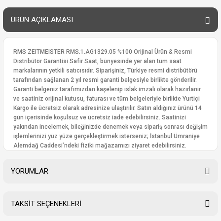
ÜRÜN AÇIKLAMASI
RMS ZEITMEISTER RMS.1.AG1329.05 %100 Orijinal Ürün & Resmi
Distribütör Garantisi Safir Saat, bünyesinde yer alan tüm saat
markalarının yetkili satıcısıdır. Siparişiniz, Türkiye resmi distribütörü
tarafından sağlanan 2 yıl resmi garanti belgesiyle birlikte gönderilir.
Garanti belgeniz tarafımızdan kaşelenip ıslak imzalı olarak hazırlanır
ve saatiniz orijinal kutusu, faturası ve tüm belgeleriyle birlikte Yurtiçi
Kargo ile ücretsiz olarak adresinize ulaştırılır. Satın aldığınız ürünü 14
gün içerisinde koşulsuz ve ücretsiz iade edebilirsiniz. Saatinizi
yakından incelemek, bileğinizde denemek veya sipariş sonrası değişim
işlemlerinizi yüz yüze gerçekleştirmek isterseniz; İstanbul Ümraniye
Alemdağ Caddesi’ndeki fiziki mağazamızı ziyaret edebilirsiniz.
YORUMLAR
TAKSİT SEÇENEKLERİ
Bu ürüne ilk yorumu siz yapın!