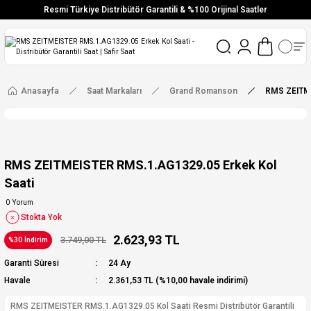
Resmi Türkiye Distribütör Garantili & %100 Orijinal Saatler
Vade Farksız 6 Taksit
Aynı Gün Stoktan Gönderim
Ücretsiz Kargo
Anasayfa
Saat Markaları
Grand Romanson
RMS ZEITME
RMS ZEITMEISTER RMS.1.AG1329.05 Erkek Kol
Saati
0 Yorum
Stokta Yok
2.623,93 TL
3.749,00 TL
%30 İndirim
Garanti Süresi
24 Ay
Havale
2.361,53 TL (%10,00 havale indirimi)
RMS ZEITMEISTER RMS.1.AG1329.05 Kol Saati Resmi Distribütör Garantili