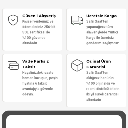
Güvenli Alışveriş
Ücretsiz Kargo
Yorum Yaz
Kişisel verileriniz ve
Safir Saat'ten
ödemeleriniz 256-bit
yapacağınız tüm
SSL sertifikası ile
alışverişlerde Yurtiçi
%100 güvence
Kargo ile ücretsiz
altındadır.
gönderim sağlıyoruz.
Vade Farksız
Orjinal Ürün
Taksit
Garantisi
Hayalinizdeki saate
Safir Saat'ten
hemen kavuşun, peşin
aldığınız her ürün
fiyatına 6 taksit
%100 orijinaldir ve
avantajıyla güvenle
resmi distribütörlerin
ödeyin.
iki yıl süreli garantisi
altındadır