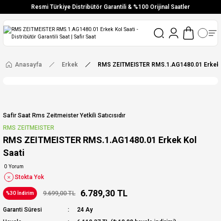
Resmi Türkiye Distribütör Garantili & %100 Orijinal Saatler
Vade Farksız 6 Taksit
Aynı Gün Stoktan Gönderim
Ücretsiz Kargo
Anasayfa
Erkek
RMS ZEITMEISTER RMS.1.AG1480.01 Erkek K
Safir Saat Rms Zeitmeister Yetkili Satıcısıdır
RMS ZEITMEISTER
RMS ZEITMEISTER RMS.1.AG1480.01 Erkek Kol
Saati
0 Yorum
Stokta Yok
6.789,30 TL
9.699,00 TL
%30 İndirim
Garanti Süresi
24 Ay