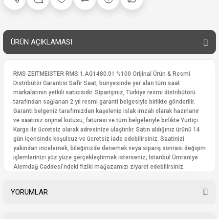
ÜRÜN AÇIKLAMASI
RMS ZEITMEISTER RMS.1.AG1480.01 %100 Orijinal Ürün & Resmi
Distribütör Garantisi Safir Saat, bünyesinde yer alan tüm saat
markalarının yetkili satıcısıdır. Siparişiniz, Türkiye resmi distribütörü
tarafından sağlanan 2 yıl resmi garanti belgesiyle birlikte gönderilir.
Garanti belgeniz tarafımızdan kaşelenip ıslak imzalı olarak hazırlanır
ve saatiniz orijinal kutusu, faturası ve tüm belgeleriyle birlikte Yurtiçi
Kargo ile ücretsiz olarak adresinize ulaştırılır. Satın aldığınız ürünü 14
gün içerisinde koşulsuz ve ücretsiz iade edebilirsiniz. Saatinizi
yakından incelemek, bileğinizde denemek veya sipariş sonrası değişim
işlemlerinizi yüz yüze gerçekleştirmek isterseniz; İstanbul Ümraniye
Alemdağ Caddesi’ndeki fiziki mağazamızı ziyaret edebilirsiniz.
YORUMLAR