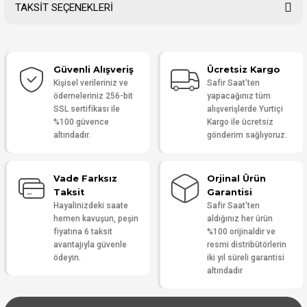
TAKSİT SEÇENEKLERİ
Bu ürüne ilk yorumu siz yapın!
Güvenli Alışveriş
Ücretsiz Kargo
Yorum Yaz
Kişisel verileriniz ve
Safir Saat'ten
ödemeleriniz 256-bit
yapacağınız tüm
SSL sertifikası ile
alışverişlerde Yurtiçi
%100 güvence
Kargo ile ücretsiz
altındadır.
gönderim sağlıyoruz.
Vade Farksız
Orjinal Ürün
Taksit
Garantisi
Hayalinizdeki saate
Safir Saat'ten
hemen kavuşun, peşin
aldığınız her ürün
fiyatına 6 taksit
%100 orijinaldir ve
avantajıyla güvenle
resmi distribütörlerin
ödeyin.
iki yıl süreli garantisi
altındadır