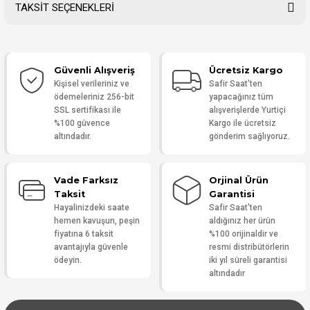
TAKSİT SEÇENEKLERİ
Bu ürüne ilk yorumu siz yapın!
Güvenli Alışveriş
Ücretsiz Kargo
Yorum Yaz
Kişisel verileriniz ve
Safir Saat'ten
ödemeleriniz 256-bit
yapacağınız tüm
SSL sertifikası ile
alışverişlerde Yurtiçi
%100 güvence
Kargo ile ücretsiz
altındadır.
gönderim sağlıyoruz.
Vade Farksız
Orjinal Ürün
Taksit
Garantisi
Hayalinizdeki saate
Safir Saat'ten
hemen kavuşun, peşin
aldığınız her ürün
fiyatına 6 taksit
%100 orijinaldir ve
avantajıyla güvenle
resmi distribütörlerin
ödeyin.
iki yıl süreli garantisi
altındadır