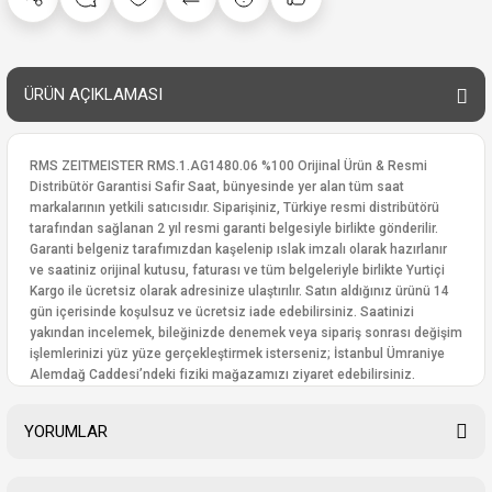
ÜRÜN AÇIKLAMASI
RMS ZEITMEISTER RMS.1.AG1480.06 %100 Orijinal Ürün & Resmi
Distribütör Garantisi Safir Saat, bünyesinde yer alan tüm saat
markalarının yetkili satıcısıdır. Siparişiniz, Türkiye resmi distribütörü
tarafından sağlanan 2 yıl resmi garanti belgesiyle birlikte gönderilir.
Garanti belgeniz tarafımızdan kaşelenip ıslak imzalı olarak hazırlanır
ve saatiniz orijinal kutusu, faturası ve tüm belgeleriyle birlikte Yurtiçi
Kargo ile ücretsiz olarak adresinize ulaştırılır. Satın aldığınız ürünü 14
gün içerisinde koşulsuz ve ücretsiz iade edebilirsiniz. Saatinizi
yakından incelemek, bileğinizde denemek veya sipariş sonrası değişim
işlemlerinizi yüz yüze gerçekleştirmek isterseniz; İstanbul Ümraniye
Alemdağ Caddesi’ndeki fiziki mağazamızı ziyaret edebilirsiniz.
YORUMLAR