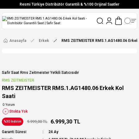
Resmi Türkiye Distribütör Garantili & %100 Orijinal Saatler
Vade Farksız 6 Taksit
Aynı Gün Stoktan Gönderim
Ücretsiz Kargo
Anasayfa
Erkek
RMS ZEITMEISTER RMS.1.AG1480.06 Erkek K
Safir Saat Rms Zeitmeister Yetkili Satıcısıdır
RMS ZEITMEISTER
RMS ZEITMEISTER RMS.1.AG1480.06 Erkek Kol
Saati
0 Yorum
Stokta Yok
6.999,30 TL
9.999,00 TL
%30 İndirim
Garanti Süresi
24 Ay