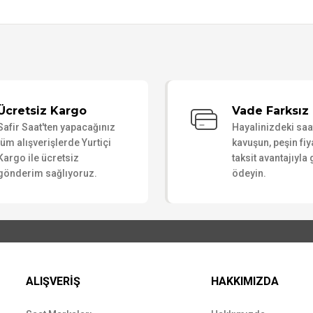
Bu ürüne ilk yorumu siz yapın!
Ücretsiz Kargo
Vade Farksız 
Safir Saat'ten yapacağınız
Hayalinizdeki sa
Yorum Yaz
tüm alışverişlerde Yurtiçi
kavuşun, peşin fiy
Kargo ile ücretsiz
taksit avantajıyla
gönderim sağlıyoruz.
ödeyin.
ALIŞVERİŞ
HAKKIMIZDA