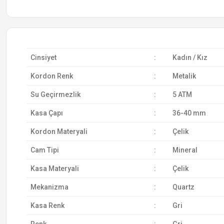
Cinsiyet
:
Kadın / Kız
Kordon Renk
:
Metalik
Su Geçirmezlik
:
5 ATM
Kasa Çapı
:
36-40 mm
Kordon Materyali
:
Çelik
Cam Tipi
:
Mineral
Kasa Materyali
:
Çelik
Mekanizma
:
Quartz
Kasa Renk
:
Gri