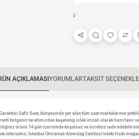
RÜN AÇIKLAMASI
YORUMLAR
TAKSİT SEÇENEKLE
tisi Safir Saat, bünyesinde yer alan tüm saat markalarının yetkili sa
ranti belgeniz tarafımızdan kaşelenip ıslak imzalı olarak hazırlanır ve 
n aldığınız ürünü 14 gün içerisinde koşulsuz ve ücretsiz iade edebilir
mek isterseniz; İstanbul Ümraniye Alemdağ Caddesi’ndeki fiziki mağaz