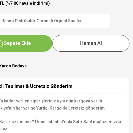
TL (%7,00 havale indirimi)
esmi Distribütör Garantili Orjinal Saatler
Sepete Ekle
Hemen Al
Kargo Bedava
zlı Teslimat & Ücretsiz Gönderim
a kadar verilen siparişleriniz aynı gün kargoya verilir.
kiye'nin her yerine Yurtiçi Kargo ile ücretsiz gönderim
Kararsız mısınız? Ürünü İstanbul'daki Safir Saat mağazamızda
iniz.