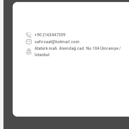
+90 2163447309
safirsaat@hotmail.com
Atatürk mah. Alemdağ cad. No 104 Ümraniye /
İstanbul