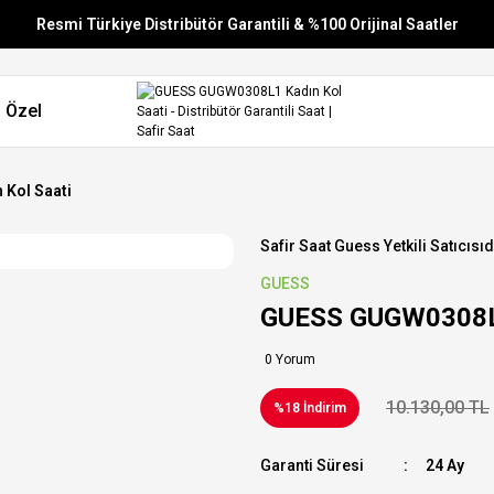
Resmi Türkiye Distribütör Garantili & %100 Orijinal Saatler
Vade Farksız 6 Taksit
 Özel
Aynı Gün Stoktan Gönderim
Ücretsiz Kargo
Kol Saati
Safir Saat Guess Yetkili Satıcısıd
GUESS
GUESS GUGW0308L1
0 Yorum
10.130,00 TL
%18 İndirim
Garanti Süresi
24 Ay