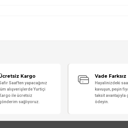
Bu ürüne ilk yorumu siz yapın!
Ücretsiz Kargo
Vade Farksız 
Safir Saat'ten yapacağınız
Hayalinizdeki sa
Yorum Yaz
tüm alışverişlerde Yurtiçi
kavuşun, peşin fiy
Kargo ile ücretsiz
taksit avantajıyla
gönderim sağlıyoruz.
ödeyin.