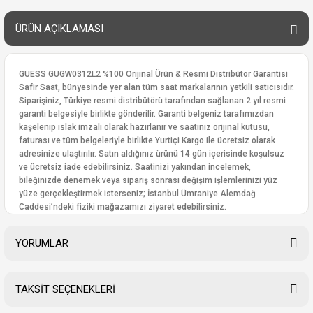
ÜRÜN AÇIKLAMASI
GUESS GUGW0312L2 %100 Orijinal Ürün & Resmi Distribütör Garantisi
Safir Saat, bünyesinde yer alan tüm saat markalarının yetkili satıcısıdır.
Siparişiniz, Türkiye resmi distribütörü tarafından sağlanan 2 yıl resmi
garanti belgesiyle birlikte gönderilir. Garanti belgeniz tarafımızdan
kaşelenip ıslak imzalı olarak hazırlanır ve saatiniz orijinal kutusu,
faturası ve tüm belgeleriyle birlikte Yurtiçi Kargo ile ücretsiz olarak
adresinize ulaştırılır. Satın aldığınız ürünü 14 gün içerisinde koşulsuz
ve ücretsiz iade edebilirsiniz. Saatinizi yakından incelemek,
bileğinizde denemek veya sipariş sonrası değişim işlemlerinizi yüz
yüze gerçekleştirmek isterseniz; İstanbul Ümraniye Alemdağ
Caddesi’ndeki fiziki mağazamızı ziyaret edebilirsiniz.
YORUMLAR
TAKSİT SEÇENEKLERİ
Bu ürüne ilk yorumu siz yapın!