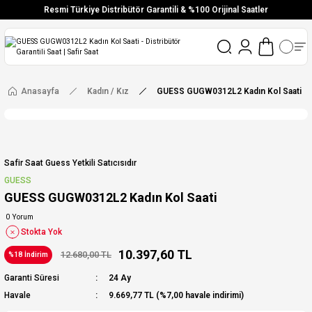
Resmi Türkiye Distribütör Garantili & %100 Orijinal Saatler
Vade Farksız 6 Taksit
Aynı Gün Stoktan Gönderim
Ücretsiz Kargo
Anasayfa
Kadın / Kız
GUESS GUGW0312L2 Kadın Kol Saati
Safir Saat Guess Yetkili Satıcısıdır
GUESS
GUESS GUGW0312L2 Kadın Kol Saati
0 Yorum
Stokta Yok
10.397,60 TL
12.680,00 TL
%18 İndirim
Garanti Süresi
24 Ay
Havale
9.669,77 TL (%7,00 havale indirimi)