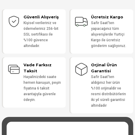
Güvenli Alışveriş
Ücretsiz Kargo
Yorum Yaz
Kişisel verileriniz ve
Safir Saat'ten
ödemeleriniz 256-bit
yapacağınız tüm
SSL sertifikası ile
alışverişlerde Yurtiçi
%100 güvence
Kargo ile ücretsiz
altındadır.
gönderim sağlıyoruz.
Vade Farksız
Orjinal Ürün
Taksit
Garantisi
Hayalinizdeki saate
Safir Saat'ten
hemen kavuşun, peşin
aldığınız her ürün
fiyatına 6 taksit
%100 orijinaldir ve
avantajıyla güvenle
resmi distribütörlerin
ödeyin.
iki yıl süreli garantisi
altındadır