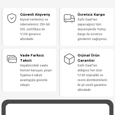
Güvenli Alışveriş
Ücretsiz Kargo
Yorum Yaz
Kişisel verileriniz ve
Safir Saat'ten
ödemeleriniz 256-bit
yapacağınız tüm
SSL sertifikası ile
alışverişlerde Yurtiçi
%100 güvence
Kargo ile ücretsiz
altındadır.
gönderim sağlıyoruz.
Vade Farksız
Orjinal Ürün
Taksit
Garantisi
Hayalinizdeki saate
Safir Saat'ten
hemen kavuşun, peşin
aldığınız her ürün
fiyatına 6 taksit
%100 orijinaldir ve
avantajıyla güvenle
resmi distribütörlerin
ödeyin.
iki yıl süreli garantisi
altındadır