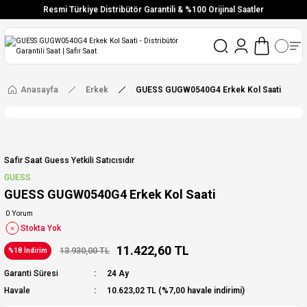
Resmi Türkiye Distribütör Garantili & %100 Orijinal Saatler
Vade Farksız 6 Taksit
Aynı Gün Stoktan Gönderim
Ücretsiz Kargo
Anasayfa
Erkek
GUESS GUGW0540G4 Erkek Kol Saati
Safir Saat Guess Yetkili Satıcısıdır
GUESS
GUESS GUGW0540G4 Erkek Kol Saati
0 Yorum
Stokta Yok
11.422,60 TL
13.930,00 TL
%18 İndirim
Garanti Süresi
24 Ay
Havale
10.623,02 TL (%7,00 havale indirimi)