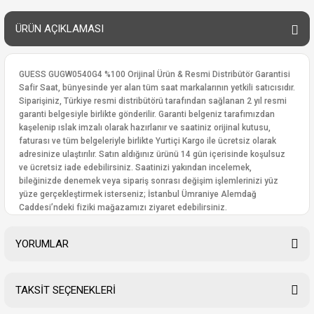
ÜRÜN AÇIKLAMASI
GUESS GUGW0540G4 %100 Orijinal Ürün & Resmi Distribütör Garantisi
Safir Saat, bünyesinde yer alan tüm saat markalarının yetkili satıcısıdır.
Siparişiniz, Türkiye resmi distribütörü tarafından sağlanan 2 yıl resmi
garanti belgesiyle birlikte gönderilir. Garanti belgeniz tarafımızdan
kaşelenip ıslak imzalı olarak hazırlanır ve saatiniz orijinal kutusu,
faturası ve tüm belgeleriyle birlikte Yurtiçi Kargo ile ücretsiz olarak
adresinize ulaştırılır. Satın aldığınız ürünü 14 gün içerisinde koşulsuz
ve ücretsiz iade edebilirsiniz. Saatinizi yakından incelemek,
bileğinizde denemek veya sipariş sonrası değişim işlemlerinizi yüz
yüze gerçekleştirmek isterseniz; İstanbul Ümraniye Alemdağ
Caddesi’ndeki fiziki mağazamızı ziyaret edebilirsiniz.
YORUMLAR
TAKSİT SEÇENEKLERİ
Bu ürüne ilk yorumu siz yapın!