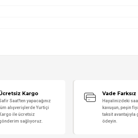
Bu ürüne ilk yorumu siz yapın!
Ücretsiz Kargo
Vade Farksız 
Safir Saat'ten yapacağınız
Hayalinizdeki sa
Yorum Yaz
tüm alışverişlerde Yurtiçi
kavuşun, peşin fiy
Kargo ile ücretsiz
taksit avantajıyla
gönderim sağlıyoruz.
ödeyin.