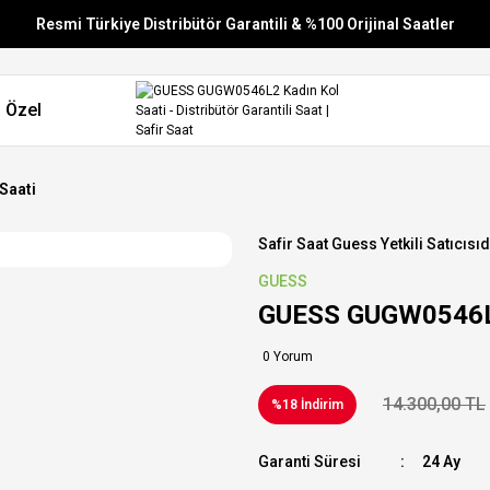
Resmi Türkiye Distribütör Garantili & %100 Orijinal Saatler
Vade Farksız 6 Taksit
 Özel
Aynı Gün Stoktan Gönderim
Ücretsiz Kargo
Saati
Safir Saat Guess Yetkili Satıcısıd
GUESS
GUESS GUGW0546L2
0 Yorum
14.300,00 TL
%18 İndirim
Garanti Süresi
24 Ay