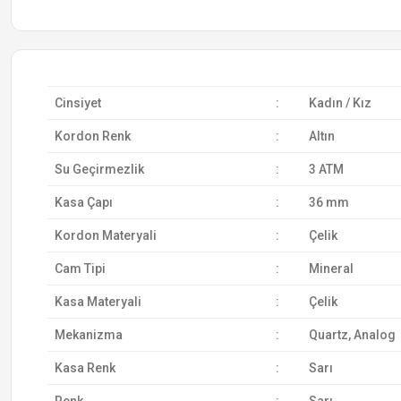
Cinsiyet
:
Kadın / Kız
Kordon Renk
:
Altın
Su Geçirmezlik
:
3 ATM
Kasa Çapı
:
36 mm
Kordon Materyali
:
Çelik
Cam Tipi
:
Mineral
Kasa Materyali
:
Çelik
Mekanizma
:
Quartz, Analog
Kasa Renk
:
Sarı