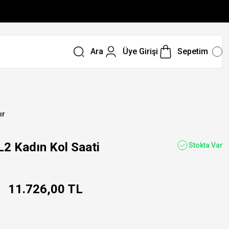
Ara
Üye Girişi
Sepetim
ır
 Kadın Kol Saati
Stokta Var
11.726,00 TL