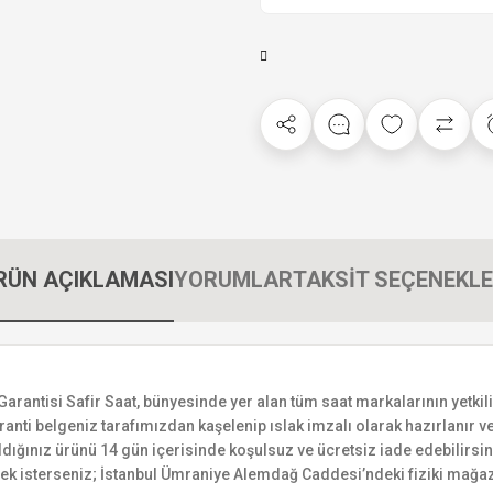
RÜN AÇIKLAMASI
YORUMLAR
TAKSİT SEÇENEKLE
tisi Safir Saat, bünyesinde yer alan tüm saat markalarının yetkili sa
ranti belgeniz tarafımızdan kaşelenip ıslak imzalı olarak hazırlanır ve 
n aldığınız ürünü 14 gün içerisinde koşulsuz ve ücretsiz iade edebilir
mek isterseniz; İstanbul Ümraniye Alemdağ Caddesi’ndeki fiziki mağaz