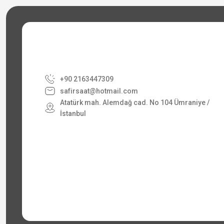
+90 2163447309
safirsaat@hotmail.com
Atatürk mah. Alemdağ cad. No 104 Ümraniye /
İstanbul