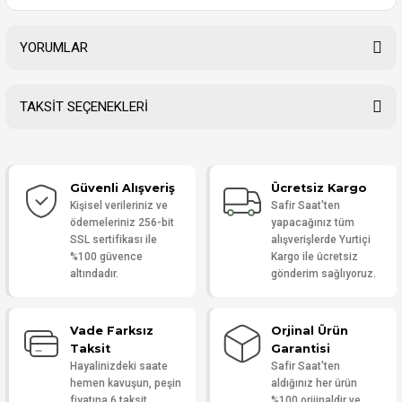
YORUMLAR
TAKSİT SEÇENEKLERİ
Bu ürüne ilk yorumu siz yapın!
Güvenli Alışveriş
Ücretsiz Kargo
Yorum Yaz
Kişisel verileriniz ve
Safir Saat'ten
ödemeleriniz 256-bit
yapacağınız tüm
SSL sertifikası ile
alışverişlerde Yurtiçi
%100 güvence
Kargo ile ücretsiz
altındadır.
gönderim sağlıyoruz.
Vade Farksız
Orjinal Ürün
Taksit
Garantisi
Hayalinizdeki saate
Safir Saat'ten
hemen kavuşun, peşin
aldığınız her ürün
fiyatına 6 taksit
%100 orijinaldir ve