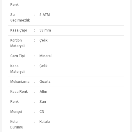
Renk
Su
:
5 ATM
Geçirmezlik
Kasa Çapı
:
38 mm
Kordon
:
Çelik
Materyali
Cam Tipi
:
Mineral
Kasa
:
Çelik
Materyali
Mekanizma
:
Quartz
Kasa Renk
:
Altın
Renk
:
Sarı
Menşei
:
CN
Kutu
:
Kutulu
Durumu