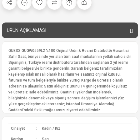
ÜRÜN AÇIKLAMASI
GUESS GUGW0559L2 %100 Orijinal Ürün & Resmi Distribütör Garantisi
Safir Saat, bünyesinde yer alan tüm saat markalarının yetkili satıcısıdır.
Siparişiniz, Türkiye resmi distribütörü tarafından sağlanan 2 yıl resmi
garanti belgesiyle birlikte gönderilir. Garanti belgeniz tarafımızdan
kaşelenip ıslak imzalı olarak hazırlanır ve saatiniz orijinal kutusu,
faturası ve tüm belgeleriyle birlikte Yurtiçi Kargo ile ücretsiz olarak
adresinize ulaştırılır. Satın aldığınız ürünü 14 gün içerisinde koşulsuz
ve ücretsiz iade edebilirsiniz. Saatinizi yakından incelemek,
bileğinizde denemek veya sipariş sonrası değişim işlemlerinizi yüz
yüze gerçekleştirmek isterseniz; İstanbul Ümraniye Alemdağ
Caddesi’ndeki fiziki mağazamızı ziyaret edebilirsiniz.
Cinsiyet
:
Kadın / Kız
Kordon
:
Sarı