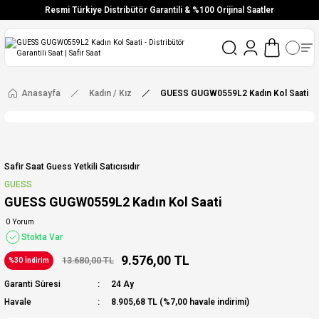
Resmi Türkiye Distribütör Garantili & %100 Orijinal Saatler
Vade Farksız 6 Taksit
Aynı Gün Stoktan Gönderim
Ücretsiz Kargo
Anasayfa
Kadın / Kız
GUESS GUGW0559L2 Kadın Kol Saati
Safir Saat Guess Yetkili Satıcısıdır
GUESS
GUESS GUGW0559L2 Kadın Kol Saati
0 Yorum
Stokta Var
9.576,00 TL
13.680,00 TL
%30 İndirim
Garanti Süresi
24 Ay
Havale
8.905,68 TL (%7,00 havale indirimi)