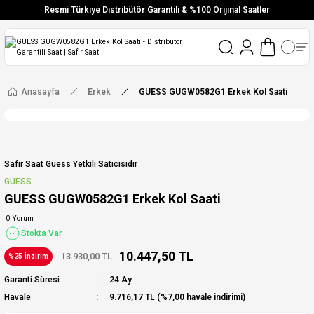
Resmi Türkiye Distribütör Garantili & %100 Orijinal Saatler
Vade Farksız 6 Taksit
Aynı Gün Stoktan Gönderim
Ücretsiz Kargo
Anasayfa
Erkek
GUESS GUGW0582G1 Erkek Kol Saati
Safir Saat Guess Yetkili Satıcısıdır
GUESS
GUESS GUGW0582G1 Erkek Kol Saati
0 Yorum
Stokta Var
10.447,50 TL
13.930,00 TL
%25 İndirim
Garanti Süresi
24 Ay
Havale
9.716,17 TL (%7,00 havale indirimi)