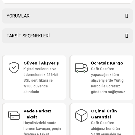
YORUMLAR
TAKSİT SEÇENEKLERİ
Bu ürüne ilk yorumu siz yapın!
Güvenli Alışveriş
Ücretsiz Kargo
Yorum Yaz
Kişisel verileriniz ve
Safir Saat'ten
ödemeleriniz 256-bit
yapacağınız tüm
SSL sertifikası ile
alışverişlerde Yurtiçi
%100 güvence
Kargo ile ücretsiz
altındadır.
gönderim sağlıyoruz.
Vade Farksız
Orjinal Ürün
Taksit
Garantisi
Hayalinizdeki saate
Safir Saat'ten
hemen kavuşun, peşin
aldığınız her ürün
fiyatına 6 taksit
%100 orijinaldir ve