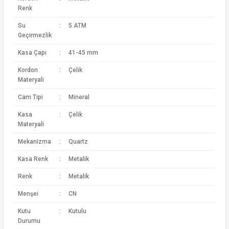
Renk
Su
:
5 ATM
Geçirmezlik
Kasa Çapı
:
41-45 mm
Kordon
:
Çelik
Materyali
Cam Tipi
:
Mineral
Kasa
:
Çelik
Materyali
Mekanizma
:
Quartz
Kasa Renk
:
Metalik
Renk
:
Metalik
Menşei
:
CN
Kutu
:
Kutulu
Durumu