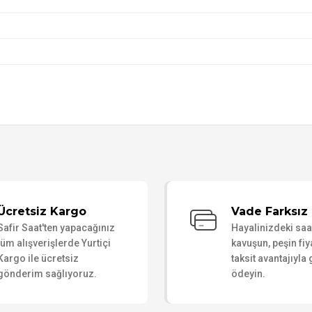
Bu ürüne ilk yorumu siz yapın!
Ücretsiz Kargo
Vade Farksız 
Safir Saat'ten yapacağınız
Hayalinizdeki sa
Yorum Yaz
tüm alışverişlerde Yurtiçi
kavuşun, peşin fiy
Kargo ile ücretsiz
taksit avantajıyla
gönderim sağlıyoruz.
ödeyin.