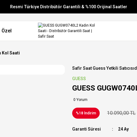
Resmi Türkiye Distribütör Garantili & %100 Orijinal Saatler
Vade Farksız 6 Taksit
 Özel
Aynı Gün Stoktan Gönderim
Ücretsiz Kargo
Kol Saati
Safir Saat Guess Yetkili Satıcısıd
GUESS
GUESS GUGW0740L2
0 Yorum
10.090,00 TL
%18 İndirim
Garanti Süresi
24 Ay