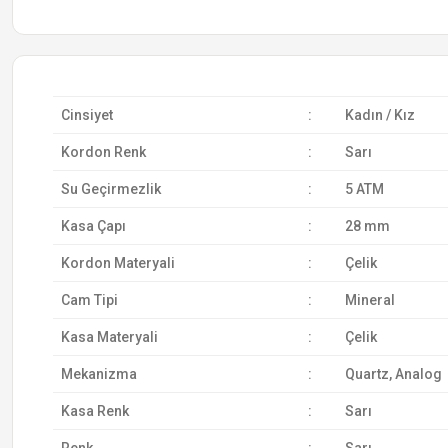
Cinsiyet
:
Kadın / Kız
Kordon Renk
:
Sarı
Su Geçirmezlik
:
5 ATM
Kasa Çapı
:
28 mm
Kordon Materyali
:
Çelik
Cam Tipi
:
Mineral
Kasa Materyali
:
Çelik
Mekanizma
:
Quartz, Analog
Kasa Renk
:
Sarı