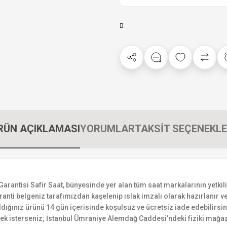
RÜN AÇIKLAMASI
YORUMLAR
TAKSİT SEÇENEKLE
tisi Safir Saat, bünyesinde yer alan tüm saat markalarının yetkili sa
ranti belgeniz tarafımızdan kaşelenip ıslak imzalı olarak hazırlanır ve 
n aldığınız ürünü 14 gün içerisinde koşulsuz ve ücretsiz iade edebilir
mek isterseniz; İstanbul Ümraniye Alemdağ Caddesi’ndeki fiziki mağaz