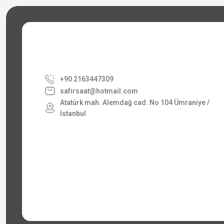
+90 2163447309
safirsaat@hotmail.com
Atatürk mah. Alemdağ cad. No 104 Ümraniye /
İstanbul