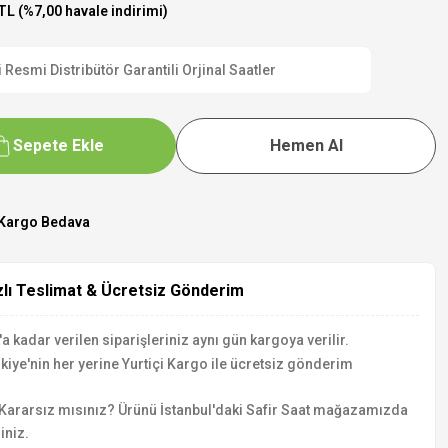
TL (%7,00 havale indirimi)
esmi Distribütör Garantili Orjinal Saatler
Sepete Ekle
Hemen Al
Kargo Bedava
zlı Teslimat & Ücretsiz Gönderim
a kadar verilen siparişleriniz aynı gün kargoya verilir.
kiye'nin her yerine Yurtiçi Kargo ile ücretsiz gönderim
Kararsız mısınız? Ürünü İstanbul'daki Safir Saat mağazamızda
iniz.