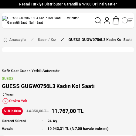
Resmi Türkiye Distribütör Garantili & %100 Orijinal Saatler
Vade Farksız 6 Taksit
Aynı Gün Stoktan Gönderim
Ücretsiz Kargo
Anasayfa
Kadın / Kız
GUESS GUGW0756L3 Kadın Kol Saati
Safir Saat Guess Yetkili Satıcısıdır
GUESS
GUESS GUGW0756L3 Kadın Kol Saati
0 Yorum
Stokta Yok
11.767,00 TL
14.350,00 TL
%18 İndirim
Garanti Süresi
24 Ay
Havale
10.943,31 TL (%7,00 havale indirimi)