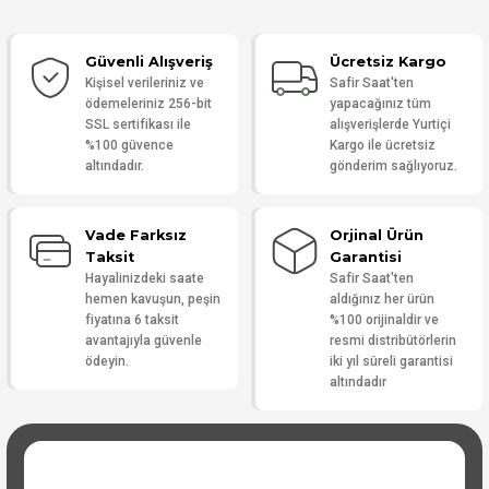
Güvenli Alışveriş
Ücretsiz Kargo
Yorum Yaz
Kişisel verileriniz ve
Safir Saat'ten
ödemeleriniz 256-bit
yapacağınız tüm
SSL sertifikası ile
alışverişlerde Yurtiçi
%100 güvence
Kargo ile ücretsiz
altındadır.
gönderim sağlıyoruz.
Vade Farksız
Orjinal Ürün
Taksit
Garantisi
Hayalinizdeki saate
Safir Saat'ten
hemen kavuşun, peşin
aldığınız her ürün
fiyatına 6 taksit
%100 orijinaldir ve
avantajıyla güvenle
resmi distribütörlerin
ödeyin.
iki yıl süreli garantisi
altındadır