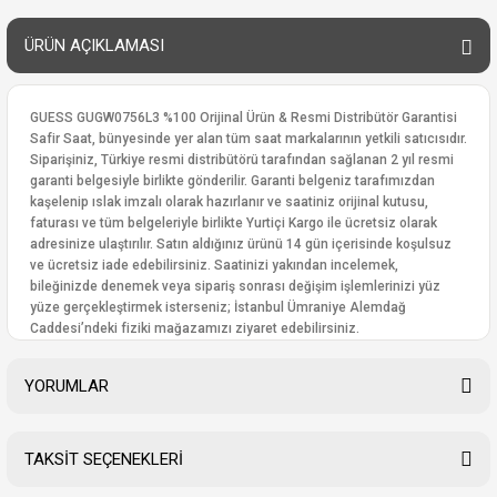
ÜRÜN AÇIKLAMASI
GUESS GUGW0756L3 %100 Orijinal Ürün & Resmi Distribütör Garantisi
Safir Saat, bünyesinde yer alan tüm saat markalarının yetkili satıcısıdır.
Siparişiniz, Türkiye resmi distribütörü tarafından sağlanan 2 yıl resmi
garanti belgesiyle birlikte gönderilir. Garanti belgeniz tarafımızdan
kaşelenip ıslak imzalı olarak hazırlanır ve saatiniz orijinal kutusu,
faturası ve tüm belgeleriyle birlikte Yurtiçi Kargo ile ücretsiz olarak
adresinize ulaştırılır. Satın aldığınız ürünü 14 gün içerisinde koşulsuz
ve ücretsiz iade edebilirsiniz. Saatinizi yakından incelemek,
bileğinizde denemek veya sipariş sonrası değişim işlemlerinizi yüz
yüze gerçekleştirmek isterseniz; İstanbul Ümraniye Alemdağ
Caddesi’ndeki fiziki mağazamızı ziyaret edebilirsiniz.
YORUMLAR
TAKSİT SEÇENEKLERİ
Bu ürüne ilk yorumu siz yapın!