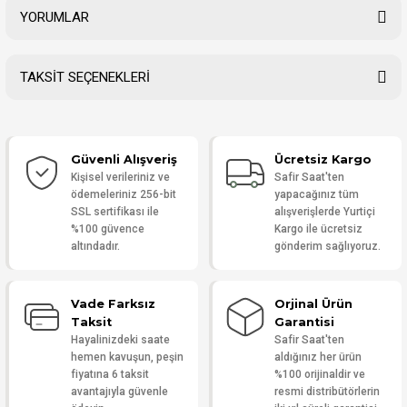
YORUMLAR
TAKSİT SEÇENEKLERİ
Bu ürüne ilk yorumu siz yapın!
Güvenli Alışveriş
Ücretsiz Kargo
Yorum Yaz
Kişisel verileriniz ve
Safir Saat'ten
ödemeleriniz 256-bit
yapacağınız tüm
SSL sertifikası ile
alışverişlerde Yurtiçi
%100 güvence
Kargo ile ücretsiz
altındadır.
gönderim sağlıyoruz.
Vade Farksız
Orjinal Ürün
Taksit
Garantisi
Hayalinizdeki saate
Safir Saat'ten
hemen kavuşun, peşin
aldığınız her ürün
fiyatına 6 taksit
%100 orijinaldir ve
avantajıyla güvenle
resmi distribütörlerin