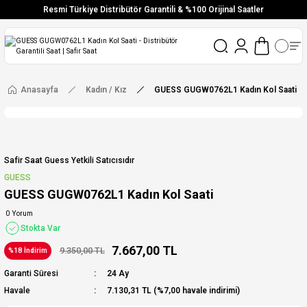
Resmi Türkiye Distribütör Garantili & %100 Orijinal Saatler
Vade Farksız 6 Taksit
Aynı Gün Stoktan Gönderim
Ücretsiz Kargo
Anasayfa
Kadın / Kız
GUESS GUGW0762L1 Kadın Kol Saati
Safir Saat Guess Yetkili Satıcısıdır
GUESS
GUESS GUGW0762L1 Kadın Kol Saati
0 Yorum
Stokta Var
7.667,00 TL
9.350,00 TL
%18 İndirim
Garanti Süresi
24 Ay
Havale
7.130,31 TL (%7,00 havale indirimi)