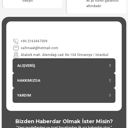
ödeyin.
iki yıl süreli garantisi
altındadır
+90 2163447309
safirsaat@hotmail.com
Atatürk mah. Alemdağ cad. No 104 Ümraniye / İstanbul
ALIŞVERİŞ
HAKKIMIZDA
YARDIM
Bizden Haberdar Olmak İster Misin?
"Yeni modellerden ve özel fırsatlardan ilk siz haberdar olun."