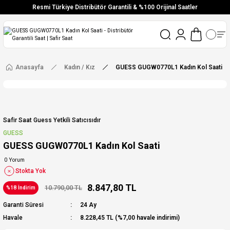
Resmi Türkiye Distribütör Garantili & %100 Orijinal Saatler
Vade Farksız 6 Taksit
Aynı Gün Stoktan Gönderim
Ücretsiz Kargo
Anasayfa
Kadın / Kız
GUESS GUGW0770L1 Kadın Kol Saati
Safir Saat Guess Yetkili Satıcısıdır
GUESS
GUESS GUGW0770L1 Kadın Kol Saati
0 Yorum
Stokta Yok
8.847,80 TL
10.790,00 TL
%18 İndirim
Garanti Süresi
24 Ay
Havale
8.228,45 TL (%7,00 havale indirimi)