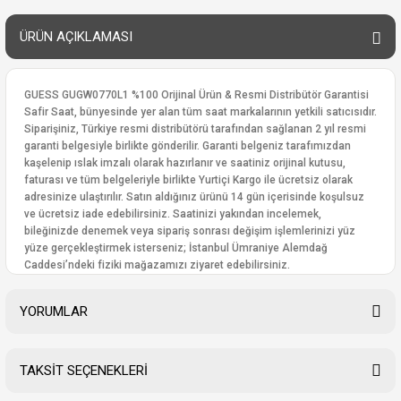
ÜRÜN AÇIKLAMASI
GUESS GUGW0770L1 %100 Orijinal Ürün & Resmi Distribütör Garantisi
Safir Saat, bünyesinde yer alan tüm saat markalarının yetkili satıcısıdır.
Siparişiniz, Türkiye resmi distribütörü tarafından sağlanan 2 yıl resmi
garanti belgesiyle birlikte gönderilir. Garanti belgeniz tarafımızdan
kaşelenip ıslak imzalı olarak hazırlanır ve saatiniz orijinal kutusu,
faturası ve tüm belgeleriyle birlikte Yurtiçi Kargo ile ücretsiz olarak
adresinize ulaştırılır. Satın aldığınız ürünü 14 gün içerisinde koşulsuz
ve ücretsiz iade edebilirsiniz. Saatinizi yakından incelemek,
bileğinizde denemek veya sipariş sonrası değişim işlemlerinizi yüz
yüze gerçekleştirmek isterseniz; İstanbul Ümraniye Alemdağ
Caddesi’ndeki fiziki mağazamızı ziyaret edebilirsiniz.
YORUMLAR
TAKSİT SEÇENEKLERİ
Bu ürüne ilk yorumu siz yapın!