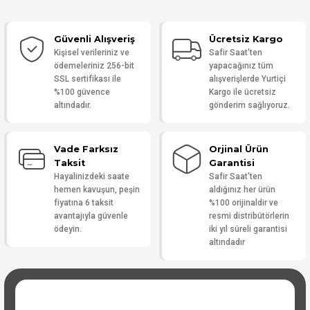
Güvenli Alışveriş
Ücretsiz Kargo
Yorum Yaz
Kişisel verileriniz ve
Safir Saat'ten
ödemeleriniz 256-bit
yapacağınız tüm
SSL sertifikası ile
alışverişlerde Yurtiçi
%100 güvence
Kargo ile ücretsiz
altındadır.
gönderim sağlıyoruz.
Vade Farksız
Orjinal Ürün
Taksit
Garantisi
Hayalinizdeki saate
Safir Saat'ten
hemen kavuşun, peşin
aldığınız her ürün
fiyatına 6 taksit
%100 orijinaldir ve
avantajıyla güvenle
resmi distribütörlerin
ödeyin.
iki yıl süreli garantisi
altındadır