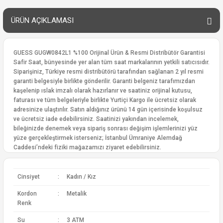
ÜRÜN AÇIKLAMASI
GUESS GUGW0842L1 %100 Orijinal Ürün & Resmi Distribütör Garantisi
Safir Saat, bünyesinde yer alan tüm saat markalarının yetkili satıcısıdır.
Siparişiniz, Türkiye resmi distribütörü tarafından sağlanan 2 yıl resmi
garanti belgesiyle birlikte gönderilir. Garanti belgeniz tarafımızdan
kaşelenip ıslak imzalı olarak hazırlanır ve saatiniz orijinal kutusu,
faturası ve tüm belgeleriyle birlikte Yurtiçi Kargo ile ücretsiz olarak
adresinize ulaştırılır. Satın aldığınız ürünü 14 gün içerisinde koşulsuz
ve ücretsiz iade edebilirsiniz. Saatinizi yakından incelemek,
bileğinizde denemek veya sipariş sonrası değişim işlemlerinizi yüz
yüze gerçekleştirmek isterseniz; İstanbul Ümraniye Alemdağ
Caddesi’ndeki fiziki mağazamızı ziyaret edebilirsiniz.
Cinsiyet
:
Kadın / Kız
Kordon
:
Metalik
Renk
Su
:
3 ATM