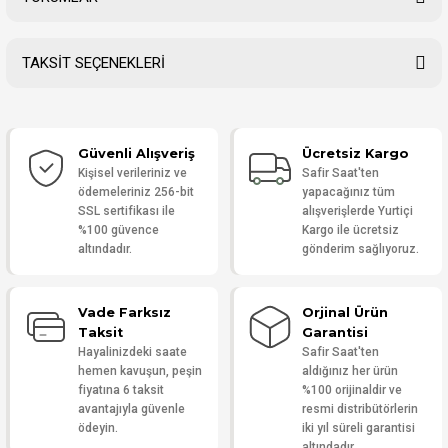
TAKSİT SEÇENEKLERİ
Bu ürüne ilk yorumu siz yapın!
Güvenli Alışveriş
Ücretsiz Kargo
Yorum Yaz
Kişisel verileriniz ve
Safir Saat'ten
ödemeleriniz 256-bit
yapacağınız tüm
SSL sertifikası ile
alışverişlerde Yurtiçi
%100 güvence
Kargo ile ücretsiz
altındadır.
gönderim sağlıyoruz.
Vade Farksız
Orjinal Ürün
Taksit
Garantisi
Hayalinizdeki saate
Safir Saat'ten
hemen kavuşun, peşin
aldığınız her ürün
fiyatına 6 taksit
%100 orijinaldir ve
avantajıyla güvenle
resmi distribütörlerin
ödeyin.
iki yıl süreli garantisi
altındadır