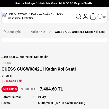
Resmi Türkiye Distribütör Garantili & %100 Orijinal Saatler
Vade Farksız 6 Taksit
Aynı Gün Stoktan Gönderim
Ücretsiz Kargo
Anasayfa
Kadın / Kız
GUESS GUGW0842L1 Kadın Kol Saati
Safir Saat Guess Yetkili Satıcısıdır
GUESS
GUESS GUGW0842L1 Kadın Kol Saati
0 Yorum
Stokta Yok
7.404,60 TL
9.030,00 TL
%18 İndirim
Garanti Süresi
24 Ay
Havale
6.886,28 TL (%7,00 havale indirimi)