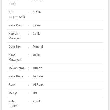
Renk
Su
:
3 ATM
Geçirmezlik
Kasa Çapı
:
42 mm
Kordon
:
Çelik
Materyali
Cam Tipi
:
Mineral
Kasa
:
Çelik
Materyali
Mekanizma
:
Quartz
Kasa Renk
:
İki Renk
Renk
:
İki Renk
Menşei
:
CN
Kutu
:
Kutulu
Durumu