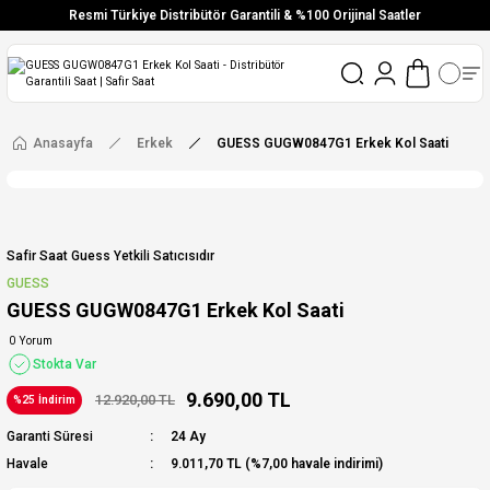
Resmi Türkiye Distribütör Garantili & %100 Orijinal Saatler
Vade Farksız 6 Taksit
Aynı Gün Stoktan Gönderim
Ücretsiz Kargo
Anasayfa
Erkek
GUESS GUGW0847G1 Erkek Kol Saati
Safir Saat Guess Yetkili Satıcısıdır
GUESS
GUESS GUGW0847G1 Erkek Kol Saati
0 Yorum
Stokta Var
9.690,00 TL
12.920,00 TL
%25 İndirim
Garanti Süresi
24 Ay
Havale
9.011,70 TL (%7,00 havale indirimi)