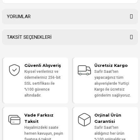
YORUMLAR
TAKSİT SEÇENEKLERİ
Bu ürüne ilk yorumu siz yapın!
Güvenli Alışveriş
Ücretsiz Kargo
Yorum Yaz
Kişisel verileriniz ve
Safir Saat'ten
ödemeleriniz 256-bit
yapacağınız tüm
SSL sertifikası ile
alışverişlerde Yurtiçi
%100 güvence
Kargo ile ücretsiz
altındadır.
gönderim sağlıyoruz.
Vade Farksız
Orjinal Ürün
Taksit
Garantisi
Hayalinizdeki saate
Safir Saat'ten
hemen kavuşun, peşin
aldığınız her ürün
fiyatına 6 taksit
%100 orijinaldir ve